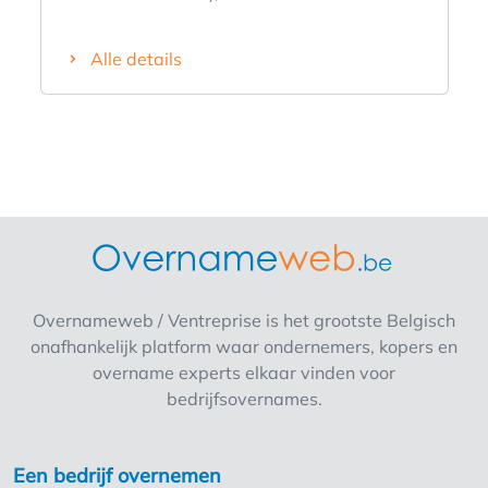
Express Franchiseconcept met volledige
ondersteuning van uw franchisepartner
Alle details
Carrefour via verschillende services (zoals bv.
Opleiding - Assortimentsbepaling -
Ondersteuning/Begeleiding gedurende het
ganse proces - en zoveel meer) Kiezen voor
een eigen Carrefour, dat is kiezen voor een
zekere toekomst. Droom je er al langer van
om je eigen baas te zijn, maar heb je nooit de
sprong gewaagd? Ben jij een ondernemer in
hart en ziel en werk je het liefst dicht bij huis?
Open nu je eigen Carrefour-filiaal en kies voor
Overnameweb / Ventreprise is het grootste Belgisch
een sterk merk in een stabiele sector.
onafhankelijk platform waar ondernemers, kopers en
Carrefour is op zoek naar zelfstandige
overname experts elkaar vinden voor
uitbater (franchise-partner) Hoe ziet je dag
bedrijfsovernames.
eruit? Als franchisenemer baat je een
supermarkt of een buurtwinkel uit onder de
vlag van Carrefour Belgium. Jij bouwt aan je
Een bedrijf overnemen