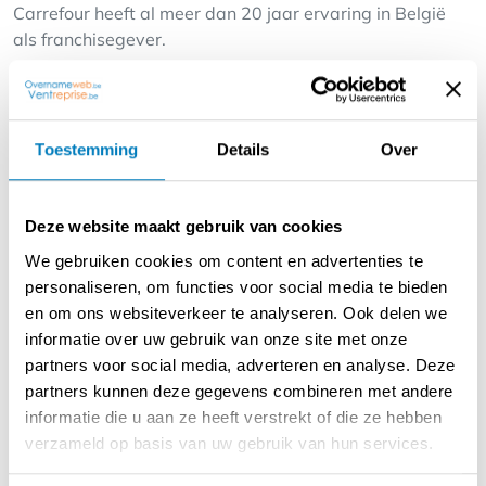
Carrefour heeft al meer dan 20 jaar ervaring in België
als franchisegever.
- Wie zoeken we?
Je bent commercieel ingesteld en hebt een passie voor
de klant én voor voedingsdistributie.
Toestemming
Details
Over
Je hebt degelijke management skills en een oog voor
organisatie en beheer.
Je hebt een eigen investeringsvermogen voor het project
Deze website maakt gebruik van cookies
(eigen inbreng gemiddeld € 80.000/100.000 - voor deze
We gebruiken cookies om content en advertenties te
opportuniteit zal dit echter lager liggen; dit wordt
personaliseren, om functies voor social media te bieden
aangeboden onder een 'ter beschikking stelling' -
en om ons websiteverkeer te analyseren. Ook delen we
hiervoor zal een minimum kapitalisatie moeten gedaan
informatie over uw gebruik van onze site met onze
worden in de vennootschap van 30K€ en zullen er nog
partners voor social media, adverteren en analyse. Deze
bankgaranties moeten worden voorzien);
partners kunnen deze gegevens combineren met andere
informatie die u aan ze heeft verstrekt of die ze hebben
Na een selectieproces en het goedkeuren van jouw
verzameld op basis van uw gebruik van hun services.
dossier, verbind jij je voor minimaal 9 jaar aan Carrefour
met een franchisecontract.