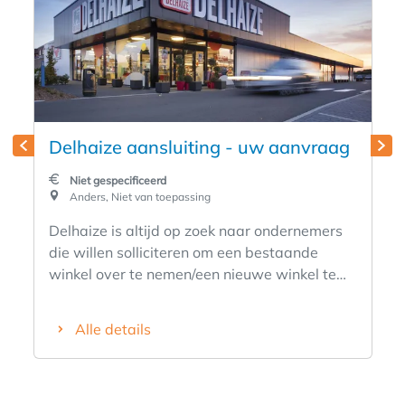
Delhaize aansluiting - uw aanvraag
Niet gespecificeerd
Anders, Niet van toepassing
Delhaize is altijd op zoek naar ondernemers
die willen solliciteren om een bestaande
winkel over te nemen/een nieuwe winkel te
creëren. Ben je gepassioneerd door voeding,
een ondernemer in hart en nieren, ambitieus
Alle details
en wil je je eigen baas zijn? Staat de klant
altijd centraal in wie je bent en ben je een
echte teamleider met teamspirit? Wil je je
engageren voor een snelgroeiend merk met