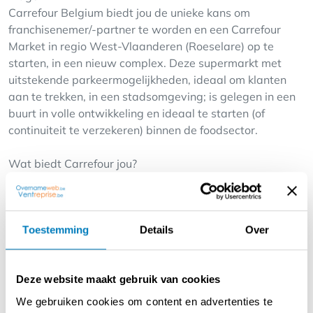
Carrefour Belgium biedt jou de unieke kans om
franchisenemer/-partner te worden en een Carrefour
Market in regio West-Vlaanderen (Roeselare) op te
starten, in een nieuw complex. Deze supermarkt met
uitstekende parkeermogelijkheden, ideaal om klanten
aan te trekken, in een stadsomgeving; is gelegen in een
buurt in volle ontwikkeling en ideaal te starten (of
continuiteit te verzekeren) binnen de foodsector.
Wat biedt Carrefour jou?
- Ondersteuning op maat: Van intensieve opleidingen tot
begeleiding bij de opening en dagelijkse werking van
jouw winkel.
Toestemming
Details
Over
- Een gevestigd merk: Profiteer van de
naamsbekendheid en het vertrouwen van Carrefour, een
Deze website maakt gebruik van cookies
marktleider in België.
- Schaalvoordelen: Geniet van lagere inkoopkosten en
We gebruiken cookies om content en advertenties te