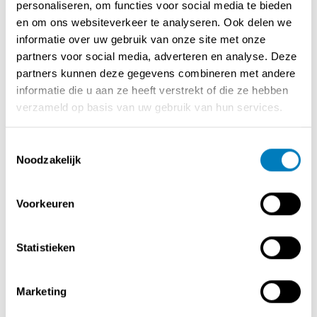
competitieve marges.
personaliseren, om functies voor social media te bieden
- Succesvolle formules: Maak deel uit van een beproefd
en om ons websiteverkeer te analyseren. Ook delen we
concept dat klanten aantrekt en omzet genereert.
informatie over uw gebruik van onze site met onze
partners voor social media, adverteren en analyse. Deze
partners kunnen deze gegevens combineren met andere
Wat zoeken wij?
informatie die u aan ze heeft verstrekt of die ze hebben
verzameld op basis van uw gebruik van hun services.
- Een ambitieuze ondernemer met een sterke lokale
verankering en kennis van de regio Roeselare en West-
Toestemmingsselectie
Vlaanderen.
Noodzakelijk
- Managementvaardigheden en een passie voor
voedingsretail.
Voorkeuren
- Bereidheid om te investeren (min. 'eigen inbreng' van
+/- 200K (voor globale materiele investering te kunnen
aangaan via een krediet bij een financiele instelling)) en
Statistieken
minimaal 9 jaar een franchisecontract aan te gaan.
Waarom kiezen voor Carrefour?
Marketing
Met Carrefour als partner sta je er nooit alleen voor.