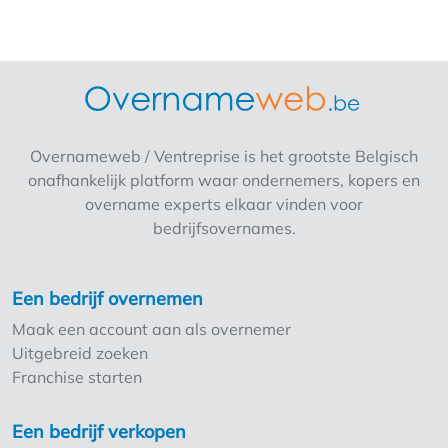
een moderne formule en een bewezen
rentabiliteit die je op lange termijn zal
begeleiden? Solliciteer vandaag nog en wie
weet ben jij binnenkort de trotse uitbater van
je eigen Delhaize (Proxy/AD)! Voor een AD is
minimaal €400.000 aan eigen middelen
Overnameweb / Ventreprise is het grootste Belgisch
vereist, voor een Proxy minimaal €200.000.
onafhankelijk platform waar ondernemers, kopers en
overname experts elkaar vinden voor
bedrijfsovernames.
Een bedrijf overnemen
Maak een account aan als overnemer
Uitgebreid zoeken
Franchise starten
Een bedrijf verkopen