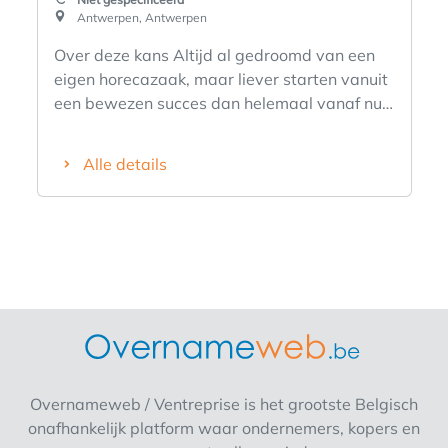
Antwerpen, Antwerpen
Over deze kans Altijd al gedroomd van een
eigen horecazaak, maar liever starten vanuit
een bewezen succes dan helemaal vanaf nul?
Wij zoeken een ondernemende
franchisenemer voor onze bestaande
Alle details
vestiging in het centrum van Antwerpen.
Deze volledig operationele ontbijt- en
lunchzaak is gevestigd op een uitstekende A-
locatie, beschikt over een herkenbaar merk,
een trouwe klantenkring en een bewezen
bedrijfsmodel. Je stapt dus niet in een start-
up, maar neemt de dagelijkse exploitatie
over van een bestaande vestiging met een
sterke basis. Waarom deze kans uniek is -
Bestaande en volledig ingerichte horecazaak.
Overnameweb / Ventreprise is het grootste Belgisch
-Gevestigd op een toplocatie in het centrum
onafhankelijk platform waar ondernemers, kopers en
van Antwerpen. -Onderdeel van een