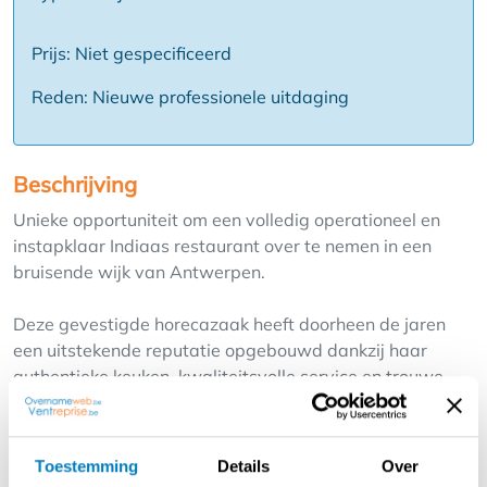
Prijs: Niet gespecificeerd
Reden: Nieuwe professionele uitdaging
Beschrijving
Unieke opportuniteit om een volledig operationeel en
instapklaar Indiaas restaurant over te nemen in een
bruisende wijk van Antwerpen.
Deze gevestigde horecazaak heeft doorheen de jaren
een uitstekende reputatie opgebouwd dankzij haar
authentieke keuken, kwaliteitsvolle service en trouwe
klantenbestand. Het restaurant geniet van een sterke
aanwezigheid zowel voor zaalverbruik ( +\- 50
zitplaatsen inclusief terras) als voor afhaal- en
Toestemming
Details
Over
leveringsactiviteiten.