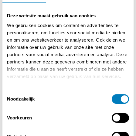
De zaak beschikt over een volledig uitgeruste
Deze website maakt gebruik van cookies
professionele keuken, een verzorgd en sfeervol interieur
We gebruiken cookies om content en advertenties te
en alle nodige infrastructuur om de activiteiten
personaliseren, om functies voor social media te bieden
onmiddellijk verder te zetten. Er zijn geen grote
en om ons websiteverkeer te analyseren. Ook delen we
investeringen vereist, waardoor een nieuwe eigenaar
informatie over uw gebruik van onze site met onze
meteen aan de slag kan.
partners voor social media, adverteren en analyse. Deze
partners kunnen deze gegevens combineren met andere
Belangrijkste troeven:
informatie die u aan ze heeft verstrekt of die ze hebben
verzameld op basis van uw gebruik van hun services.
* Bewezen horecaconcept met sterke reputatie.
* Volledig ingericht en instapklaar.
* Professionele keuken en kwalitatieve inrichting.
Toestemmingsselectie
Noodzakelijk
* Vaste klantenkring en terugkerende omzet.
* Commerciële ligging in Antwerpen.
* Potentieel voor verdere groei via catering,
Voorkeuren
evenementen, online marketing en uitbreiding van
leveringsactiviteiten.