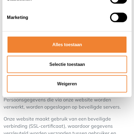
Overnameweb Alert
Gebruikers kunnen zich inschrijven op de
Overnameweb
Marketing
Alert
om automatisch e-mails te ontvangen wanneer
nieuwe advertenties verschijnen die overeenkomen met
hun zoekcriteria.
Alles toestaan
Door zich hiervoor in te schrijven geeft de gebruiker
toestemming om dergelijke e-mails te ontvangen.
Selectie toestaan
Gebruikers kunnen zich op elk moment uitschrijven via de
uitschrijflink onderaan deze berichten.
Weigeren
3. Hoe beveiligen wij jouw gegevens?
Persoonsgegevens die via onze website worden
verwerkt, worden opgeslagen op beveiligde servers.
Onze website maakt gebruik van een beveiligde
verbinding (SSL-certificaat), waardoor gegevens
versleuteld worden verzonden tussen gebruiker en