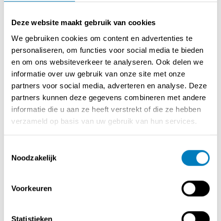
Contactaanvragen
Via de website kunnen geïnteresseerde kopers contact
Deze website maakt gebruik van cookies
opnemen met een overlater.
We gebruiken cookies om content en advertenties te
personaliseren, om functies voor social media te bieden
Bij een contactaanvraag worden volgende gegevens
en om ons websiteverkeer te analyseren. Ook delen we
gevraagd:
informatie over uw gebruik van onze site met onze
naam
partners voor social media, adverteren en analyse. Deze
e-mailadres
partners kunnen deze gegevens combineren met andere
telefoonnummer
informatie die u aan ze heeft verstrekt of die ze hebben
adresgegevens
verzameld op basis van uw gebruik van hun services.
Deze gegevens worden doorgestuurd naar de overlater
Toestemmingsselectie
zodat deze contact kan opnemen met de
Noodzakelijk
geïnteresseerde partij.
Overlaters en professionele bemiddelaars verbinden zich
Voorkeuren
ertoe deze gegevens vertrouwelijk te behandelen en te
gebruiken in overeenstemming met de GDPR.
Statistieken