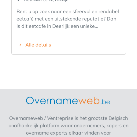
Bent u op zoek naar een sfeervol en rendabel
eetcafé met een uitstekende reputatie? Dan
is dit eetcafe in Deerlijk een unieke
opportuniteit. Deze gekende horecazaak
werd slechts drie jaar geleden volledig
Alle details
vernieuwd en is uitgegroeid tot een vaste
waarde in de regio. Het eetcafé beschikt over
een gezellig interieur met 35 zitplaatsen en
een ruim, zonnig terras met plaats voor maar
liefst 80 gasten. Dankzij de grote overdekte
tent kan het terras het hele jaar door
optimaal benut worden. De professioneel
uitgeruste keuken is volledig instapklaar en
voorzien van onder meer een Rational
combisteamer, Merrychef oven, dubbele
Overnameweb / Ventreprise is het grootste Belgisch
friteuse, inductiekookplaat, grillplaat, inox
onafhankelijk platform waar ondernemers, kopers en
dampkap, vaatwasser, koelcel en alle nodige
overname experts elkaar vinden voor
professionele toestellen. Ook de bar is