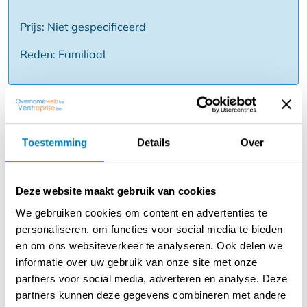
Prijs: Niet gespecificeerd
Reden: Familiaal
Beschrijving
Deze volledig vernieuwde brasserie - bistro met
Toestemming
Details
Over
kinderspeeltuin en dierenpark in Knokke-Heist is de
ideale opportuniteit voor wie ervan droomt om een
familiegerichte horecazaak uit te baten. De instapklare
Deze website maakt gebruik van cookies
zaak heeft een bewezen omzet en een vast cliënteel in
We gebruiken cookies om content en advertenties te
zowel de zomer- als de winterperiode, met als extra
personaliseren, om functies voor social media te bieden
troeven een ruime parking, toegankelijkheid
en om ons websiteverkeer te analyseren. Ook delen we
rolstoelgebruikers...
informatie over uw gebruik van onze site met onze
De zaak bestaat uit een brasserie voor 75 personen met
partners voor social media, adverteren en analyse. Deze
een ruim en gezellig interieur, keuken met koude en
partners kunnen deze gegevens combineren met andere
warme kant, koelcel, kelder, groot zonneterras voor 150