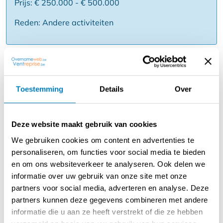
Prijs: € 250.000 - € 500.000
Reden: Andere activiteiten
Beschrijving
Overname van zeer ruime en gekende taverne - snooker,
Toestemming
Details
Over
pools en biljart met woonst te Lier. Zeer centrale ligging
aan markt. Voldoende parkeergelegenheid. Bestaande
uit 7 snookers, 7 pools en 8 biljarts. Totale oppervlakte
Deze website maakt gebruik van cookies
ongeveer 1.200 m² bestaande uit zaal van 600 m², 250
m², 200 m² en een van 150 m² met in het totaal een 300
We gebruiken cookies om content en advertenties te
tal zitplaatsen. Verder nog geïnstalleerde keuken,
personaliseren, om functies voor social media te bieden
berging- en opslagplaatsen en toiletten en terras.
en om ons websiteverkeer te analyseren. Ook delen we
Woonst bestaande uit living met kitchenette, 2
informatie over uw gebruik van onze site met onze
slaapkamers, 2 badkamers en mezzanine. Ook nog
partners voor social media, adverteren en analyse. Deze
apart café - taverne op het gelijkvloers dat verhuurd is
partners kunnen deze gegevens combineren met andere
en volledig zelfstandig werkt. Reeds ruime tijd zelfde
informatie die u aan ze heeft verstrekt of die ze hebben
uitbater. Huurprijs voor deze grote oppervlaktes is 3.399