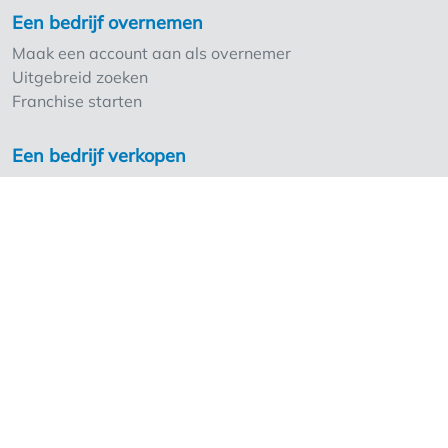
Een bedrijf overnemen
Maak een account aan als overnemer
Uitgebreid zoeken
Franchise starten
Een bedrijf verkopen
Maak een account aan als overlater
Troeven Overnameweb
Tarieven
Overnameweb voor Professionals
Tarieven voor professionals aanvragen
Overname experts
Franchises
Ontdek ook