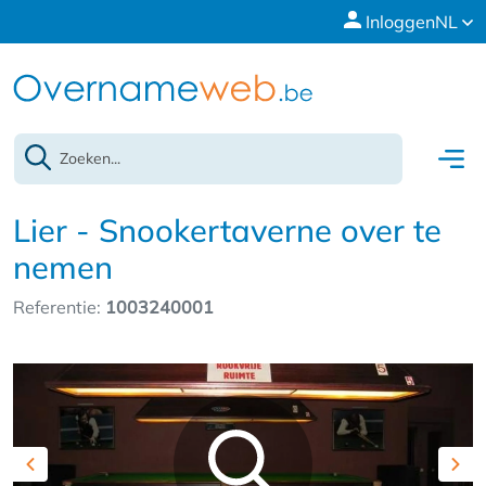
Inloggen
NL
Lier - Snookertaverne over te
nemen
Referentie:
1003240001
Previous
Nex