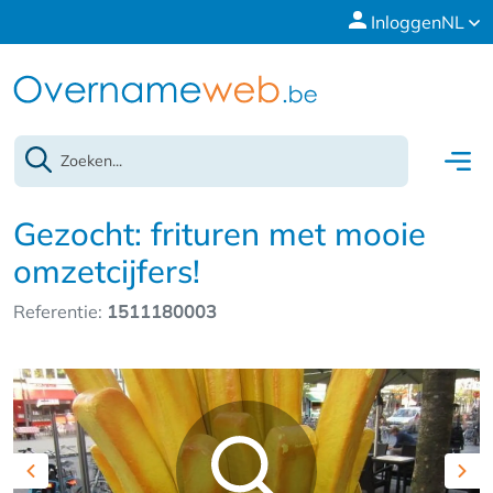
Inloggen
NL
Gezocht: frituren met mooie
omzetcijfers!
Referentie:
1511180003
Previous
Nex