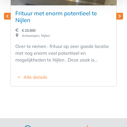
Frituur met enorm potentieel te
Nijlen
€ 23.500
Antwerpen, Nijlen
Over te nemen : frituur op zeer goede locatie
met nog enorm veel potentieel en
mogelijkheden te Nijlen . Deze zaak is
gelegen midden in de dorpskern en in de
direkte omgeving van een ruime parking ,
Alle details
kerk , scholen , winkels en verschillende
horecazaken . Zij bestaat al ruime tijd maar is
door omstandigheden zeer beperkt open . De
reden dat zij niet veel open is zijn combinatie
met een ander zaak die gelegen is aan de
kust en ernstige gezondheids problemen ,
maar er is zeker een topzaak van te maken .