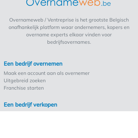
Zij beschikt over een verbruikzaal met een 12
tal zitplaatsen , een friteuse Perfecta in zeer
goede staat die maar 3 jaar oud is , een
Overnameweb / Ventreprise is het grootste Belgisch
geinstalleerde keuken met afwasgedeelte ,
onafhankelijk platform waar ondernemers, kopers en
ijskast en een 3 tal diepvrieskoffers . Met
overname experts elkaar vinden voor
andere woorden alles is aanwezig . Nijlen is
bedrijfsovernames.
een gemeente die leeft en er worden dan ook
heel veel activiteiten gepland wat altijd voor
veel passage zorgt . Lage overnameprijs en
Een bedrijf overnemen
lage huishuur . Momenteel éénmanszaak .
Maak een account aan als overnemer
Uitgebreid zoeken
Franchise starten
Een bedrijf verkopen
Maak een account aan als overlater
Troeven Overnameweb
Tarieven