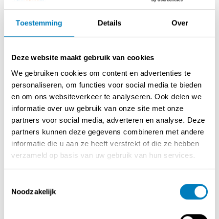
Prijs: Niet gespecificeerd
Reden: Voor onze zoekende klanten
Toestemming
Details
Over
Deze website maakt gebruik van cookies
Beschrijving
We gebruiken cookies om content en advertenties te
Voor onze klanten zijn wij steeds op zoek naar frituren
personaliseren, om functies voor social media te bieden
met mooie omzetcijfers in de regio Antwerpen / Oost-
en om ons websiteverkeer te analyseren. Ook delen we
Vlaanderen en Limburg
informatie over uw gebruik van onze site met onze
partners voor social media, adverteren en analyse. Deze
partners kunnen deze gegevens combineren met andere
informatie die u aan ze heeft verstrekt of die ze hebben
Contact opnemen met de verkoper
verzameld op basis van uw gebruik van hun services.
Toestemmingsselectie
DEEL DEZE ADVERTENTIE
Noodzakelijk