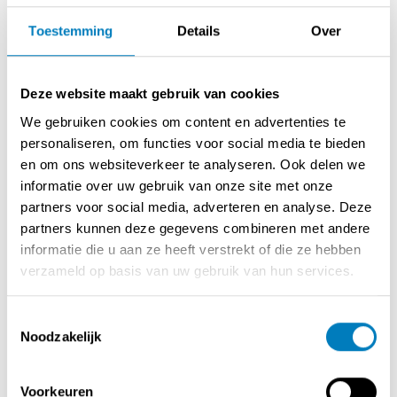
Reden:
Toestemming
Details
Over
Beschrijving
Deze website maakt gebruik van cookies
Te koop: exclusief familiaal hotel centrum Brugge.
We gebruiken cookies om content en advertenties te
Verkoop onroerend goed en uitbating.
personaliseren, om functies voor social media te bieden
Info enkel op kantoor.
en om ons websiteverkeer te analyseren. Ook delen we
informatie over uw gebruik van onze site met onze
partners voor social media, adverteren en analyse. Deze
partners kunnen deze gegevens combineren met andere
Contact opnemen met de verkoper
informatie die u aan ze heeft verstrekt of die ze hebben
verzameld op basis van uw gebruik van hun services.
Toestemmingsselectie
DEEL DEZE ADVERTENTIE
Noodzakelijk
Voorkeuren