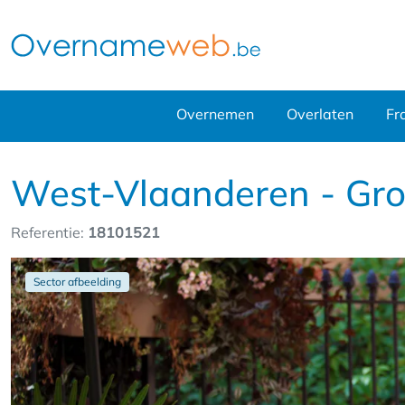
Overnemen
Overlaten
Fr
West-Vlaanderen - Gro
Referentie:
18101521
Sector afbeelding