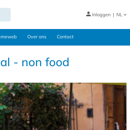
Inloggen
|
NL
nameweb
Over ons
Contact
l - non food