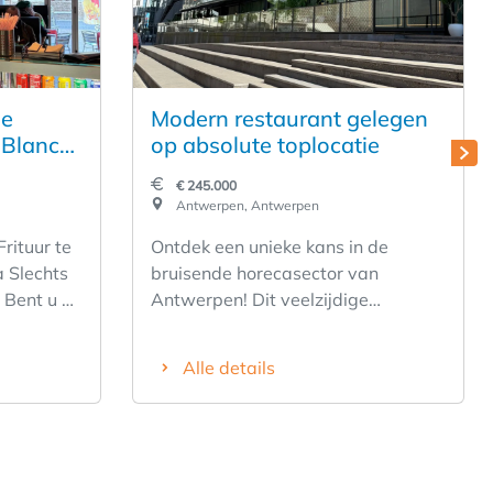
he
Modern restaurant gelegen
 Blanca
op absolute toplocatie
€ 245.000
Antwerpen, Antwerpen
rituur te
Ontdek een unieke kans in de
ts
bruisende horecasector van
p
Antwerpen! Dit veelzijdige
horecabedrijf biedt een solide basis
ze
voor een succesvolle overname.
Alle details
he frituur
Met een sterke lokale
slechts
klantenbinding en een uitstekende
, en
reputatie, is dit de ideale stap voor
een ambitieuze ondernemer die zich
eristen als
wil vestigen in één van de meest