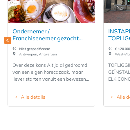
Ondernemer /
INSTA
Franchisenemer gezocht
TOPLIG
voor succesvolle horecazaak
ZEEDIJ
Niet gespecificeerd
€ 120.00
in hartje Antwerpen
BLANKE
Antwerpen, Antwerpen
West-Vla
HUUR €
Over deze kans Altijd al gedroomd
TOPLIGGI
CONCEP
van een eigen horecazaak, maar
GEÏNSTA
VOLLED
liever starten vanuit een bewezen
ELK CONC
succes dan helemaal vanaf nul? Wij
WESTSTR
zoeken een ondernemende
Unieke kans
Alle details
Alle d
franchisenemer voor onze
huur: €1.
bestaande vestiging in het centrum
laag voor
van Antwerpen. Deze volledig
Overname
operationele ontbijt- en lunchzaak
all-in (ha
is gevestigd op een uitstekende A-
inrichting + st