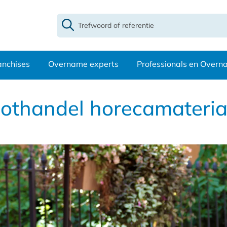
anchises
Overname experts
Professionals en Over
othandel horecamateriaa