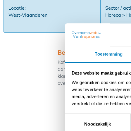
Locatie:
Sector / acti
West-Vlaanderen
Horeca > Ho
Beschrijving
Toestemming
Koffiemachines, vaatwassers, ...
aantal merken in exclusiviteit
Deze website maakt gebruik
klanten horeca en grootkeuken
We gebruiken cookies om cont
overname Handelsfonds en mogel
websiteverkeer te analyseren
media, adverteren en analys
verstrekt of die ze hebben v
Toestemmingsselectie
Noodzakelijk