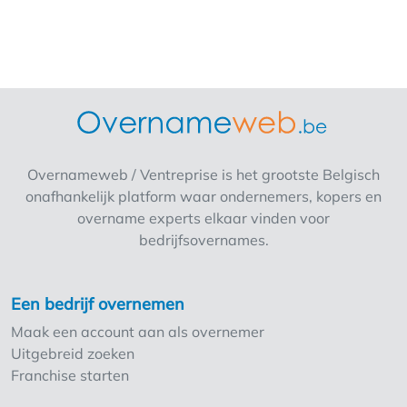
stoelen hiervoor aanwezig > Recent
vernieuwd interieur en nieuwe toestellen. >
Volledig ingerichte, ruime professionele
keuken. > Ruime parkeergelegenheid
achteraan. > Scholen en jeugdcentrum op
100 meter. > Snelle overdracht mogelijk >
Cijfers ter inzage na afspraak
Overnameweb / Ventreprise is het grootste Belgisch
onafhankelijk platform waar ondernemers, kopers en
overname experts elkaar vinden voor
bedrijfsovernames.
Een bedrijf overnemen
Maak een account aan als overnemer
Uitgebreid zoeken
Franchise starten