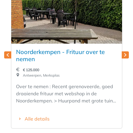
Noorderkempen - Frituur over te
nemen
€ 125.000
Antwerpen, Merksplas
Over te nemen : Recent gerenoveerde, goed
draaiende frituur met webshop in de
Noorderkempen. > Huurpand met grote tuin
en mogelijkheid tot inwonen. > Gelegen in
dorpskern met veel passage. > Vaste
Alle details
klantenbasis > 12 zitplaatsen binnen. > 20
zitplaatsen buiten, picknick tafels, tafels en