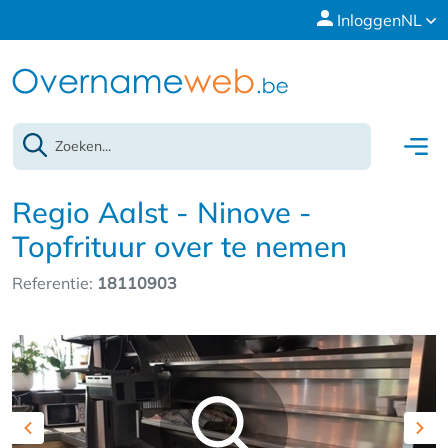
Inloggen
NL
Regio Aalst - Ninove -
Topfrituur over te nemen
Referentie:
18110903
Previous
Nex