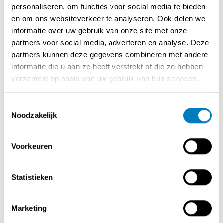
personaliseren, om functies voor social media te bieden
De inrichting gebeurde met degelijk materiaal zoals een
en om ons websiteverkeer te analyseren. Ook delen we
geautomatiseerde friteuse merk Perfecta (voorbak / 3
informatie over uw gebruik van onze site met onze
potten en 1 snack ), een turbo chef oven, een oven merk
partners voor social media, adverteren en analyse. Deze
Rational, nieuwe koeltoog , koelcel, betaalautomaat,
partners kunnen deze gegevens combineren met andere
nieuwe kassa, beveiligingssysteem (camerabewaking
informatie die u aan ze heeft verstrekt of die ze hebben
binnen als buiten) enz...
verzameld op basis van uw gebruik van hun services.
De maandelijkse huurprijs is 1850 euro.
Deze zaak is momenteel beperkt open en beschikt nog
Toestemmingsselectie
over veel groei potentieel !
Noodzakelijk
Ideaal voor een koppel !
Overname handelsfonds of aandelen . De prijs die u ziet
is voor de aandelen .
Voorkeuren
Voor info gelieve ons per e-mail te contacteren !
Topzaak !!!
Statistieken
Marketing
Contact opnemen met de verkoper