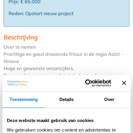
Prijs: € 65.000
Reden: Opstart nieuw project
Beschrijving
Over te nemen
Prachtige en goed draaiende frituur in de regio Aalst -
Ninove.
Hoge en gewenste omzetcijfers.
Deze zaak is gerenoveerd met de beste, duurzame en
hoogwaardige materialen en beschikt nog over heel wat
groeimogelijkheden.
Door de praktische inrichting kan er zeer snel gewerkt
Toestemming
Details
Over
worden en liggen de kosten zeer laag.
Zij beschikt over een ruime verbruikszaal van ongeveer
95 m² groot met een 45 tal zitplaatsen, een terras aan
Deze website maakt gebruik van cookies
de voorzijde goed voor 45 plaatsen en een eigen parking
We gebruiken cookies om content en advertenties te
voor 19 wagens.