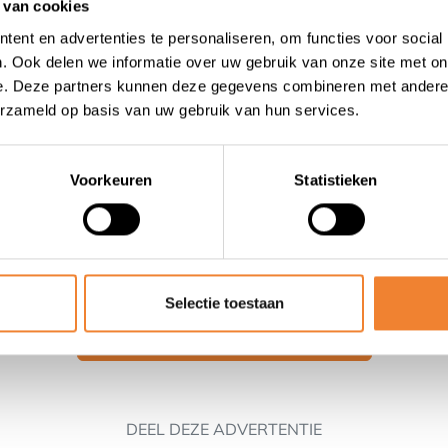
 van cookies
et vast cliënteel
ent en advertenties te personaliseren, om functies voor social
zelfde familie
. Ook delen we informatie over uw gebruik van onze site met on
en
e. Deze partners kunnen deze gegevens combineren met andere i
erzameld op basis van uw gebruik van hun services.
onderhouden, instapklaar
ere doeleinden
Voorkeuren
Statistieken
ijd
erteerder.
Selectie toestaan
Contact opnemen met de verkoper
DEEL DEZE ADVERTENTIE