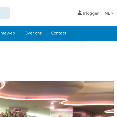
Inloggen
|
NL
nameweb
Over ons
Contact