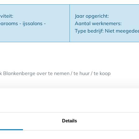
viteit:
Jaar opgericht:
arooms - ijssalons -
Aantal werknemers:
Type bedrijf: Niet meegede
 Blankenberge over te nemen / te huur / te koop
ericht als ijssalon/tearoom (320 m²)
uivende pergola (100 m²)
age (285 m²)
Details