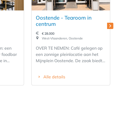
Oostende - Tearoom in
centrum
 –
€ 28.000
oneel
West-Vlaanderen, Oostende
n: een
OVER TE NEMEN: Café gelegen op
y foodbar
een zonnige pleinlocatie aan het
e in
Mijnplein Oostende. De zaak biedt
ar en
tal van mogelijkheden voor verdere
k
ontwikkeling en staat bekend als
Alle details
beschikt
een gezellig en toegankelijk koffie-
euken met
en dessertcafé met een warme,
r, een
gastvrije uitstraling en een sterke
ichting en
focus op verse patisserie. Dankzij
n om
de centrale ligging geniet het café
an. De
van een constante passage van