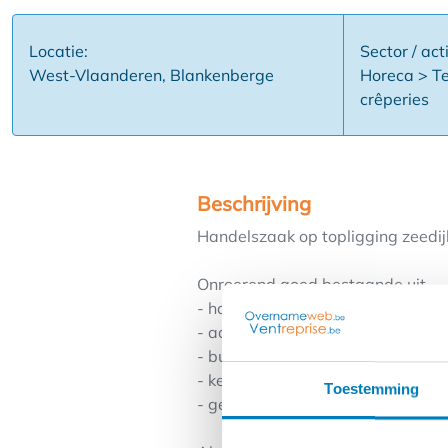
Locatie:
Sector / acti
West-Vlaanderen, Blankenberge
Horeca > Te
crêperies
Beschrijving
Handelszaak op topligging zeedijk
Onroerend goed bestaande uit
- handelsgelijkvloers volledig ing
- aansluitend terras met opensch
- buitenterras op zeedijk (95 m²)
- kelder: productieatelier + stock
Toestemming
- gevelbreedte: 13,5 m