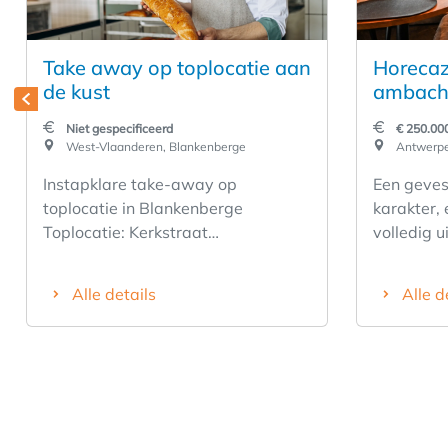
Take away op toplocatie aan
Horecaz
de kust
ambachte
overnam
Niet gespecificeerd
€ 250.00
Waver
West-Vlaanderen, Blankenberge
Antwerpen
Instapklare take-away op
Een geves
toplocatie in Blankenberge
karakter, 
Toplocatie: Kerkstraat
volledig u
Blankenberge Unieke kans om een
De zaak c
volledig ingerichte en instapklare
ambachteli
Alle details
Alle d
take-awayzaak over te nemen op
door de j
een absolute toplocatie in het
vaste kla
commerciële hart van
centrale l
Blankenberge. De handelsruimte
de goede 
heeft een oppervlakte van
parkeermo
ongeveer 100 m² en is recent
een aantre