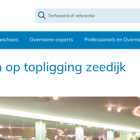
anchises
Overname experts
Professionals en Over
 op topligging zeedijk