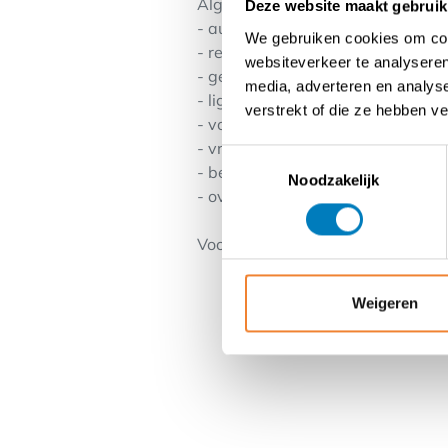
Algemeen
Deze website maakt gebruik
- authentiek ijssalon sinds 1956 m
We gebruiken cookies om cont
- reeds 63 jaar uitgebaat door de
websiteverkeer te analyseren
- gekend voor artisanale product
media, adverteren en analys
- ligging tussen casino en pier
verstrekt of die ze hebben v
- volledig geïnstalleerd, perfect 
- vrij van brouwerij
Toestemmingsselectie
- beschikbaar voor horeca of and
Noodzakelijk
- overname wegens pensioenleeft
Voor verdere info, contacteer adv
Weigeren