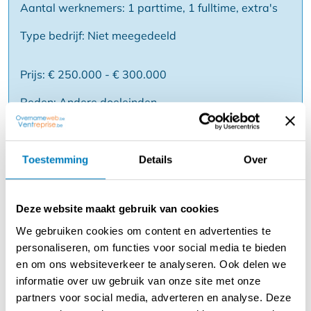
Aantal werknemers: 1 parttime, 1 fulltime, extra's
Type bedrijf: Niet meegedeeld
Prijs: € 250.000 - € 300.000
Reden: Andere doeleinden
Beschrijving
Toestemming
Details
Over
Dit instapklaar Restaurant - Bistro met 2 ruime
terrassen en speeltuin heeft een uitstekende ligging in de
Deze website maakt gebruik van cookies
driehoek Oostende - Brugge - Torhout, vlakbij fiets- en
paardenroutes. De interessante zaak met
We gebruiken cookies om content en advertenties te
woongelegenheid heeft reeds 10 jaar dezelfde uitbaters
personaliseren, om functies voor social media te bieden
en is bovendien vrij van brouwer ! Een prachtige
en om ons websiteverkeer te analyseren. Ook delen we
opportuniteit met diverse uitbatingsmogelijkheden !
informatie over uw gebruik van onze site met onze
partners voor social media, adverteren en analyse. Deze