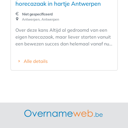
horecazaak in hartje Antwerpen
Niet gespecificeerd
Antwerpen, Antwerpen
Over deze kans Altijd al gedroomd van een
eigen horecazaak, maar liever starten vanuit
een bewezen succes dan helemaal vanaf nul?
Wij zoeken een ondernemende
franchisenemer voor onze bestaande
Alle details
vestiging in het centrum van Antwerpen.
Deze volledig operationele ontbijt- en
lunchzaak is gevestigd op een uitstekende A-
locatie, beschikt over een herkenbaar merk,
een trouwe klantenkring en een bewezen
bedrijfsmodel. Je stapt dus niet in een start-
up, maar neemt de dagelijkse exploitatie
over van een bestaande vestiging met een
sterke basis. Waarom deze kans uniek is -
Bestaande en volledig ingerichte horecazaak.