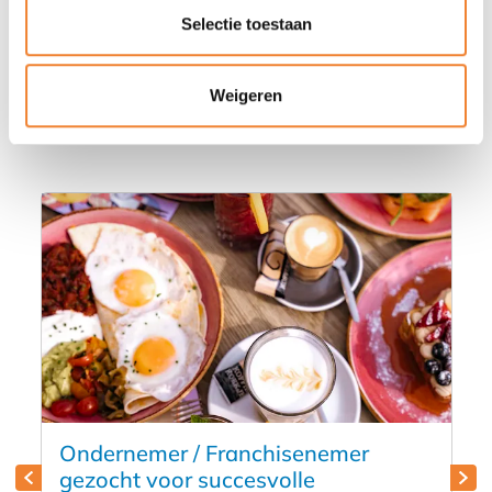
Selectie toestaan
Misschien vind je deze advertenties
Weigeren
ook wel interessant
Ondernemer / Franchisenemer
gezocht voor succesvolle