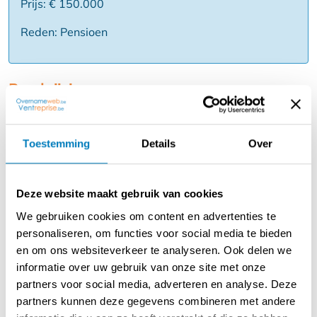
Prijs: € 150.000
Reden: Pensioen
Beschrijving
Overname van een sanitair en chauffage bedrijf in De
Panne.
Toestemming
Details
Over
Dit succesvolle en goed georganiseerde bedrijf is
gespecialiseerd in het installeren en onderhouden van
Deze website maakt gebruik van cookies
verwarming en sanitair.
We gebruiken cookies om content en advertenties te
Omwille van hun pensioenleeftijd wensen de eigenaars
personaliseren, om functies voor social media te bieden
hun zaak over te dragen aan een partij die het bedrijf
en om ons websiteverkeer te analyseren. Ook delen we
verder zet of integreert in een groter geheel.
informatie over uw gebruik van onze site met onze
partners voor social media, adverteren en analyse. Deze
Verkoop van het handelsfonds.
partners kunnen deze gegevens combineren met andere