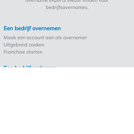
overname experts elkaar vinden voor
bedrijfsovernames.
Een bedrijf overnemen
Maak een account aan als overnemer
Uitgebreid zoeken
Franchise starten
Een bedrijf verkopen
Maak een account aan als overlater
Troeven Overnameweb
Tarieven
Overnameweb voor Professionals
Tarieven voor professionals aanvragen
Overname experts
Franchises