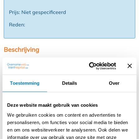
Prijs: Niet gespecificeerd
Reden:
Beschrijving
Deze unieke gerestaureerde herenhoeve omzoomd met
water biedt een gevoel van schoonheid, rust en
gezelligheid en komt je tegemoet zodra je de 200 meter
lange oprijlaan opdraait. De herenhoeve is rustig
Toestemming
Details
Over
gelegen in de rand van Brugge (vlakbij E40) en beschikt
over een aantal stijlvol gedecoreerde, romantische
gastenkamers en een unieke grote droomtuin. Op een
Deze website maakt gebruik van cookies
groot domein van meer dan 2ha ligt deze herenhoeve
We gebruiken cookies om content en advertenties te
met een prachtig aangelegde tuin en nog extra weiland.
personaliseren, om functies voor social media te bieden
en om ons websiteverkeer te analyseren. Ook delen we
Bed & breakfast: vergunning voor 5 gastenkamers en
informatie over uw gebruik van onze site met onze