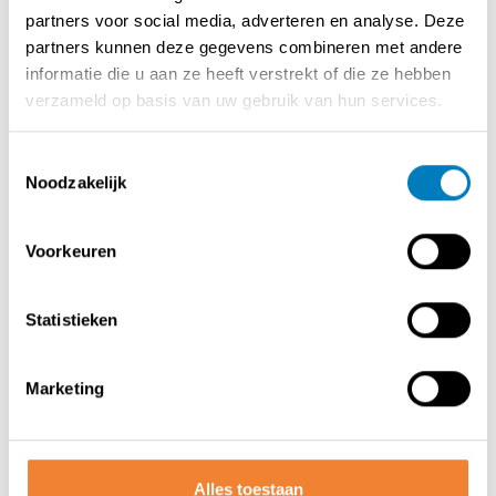
diverse mogelijkheden in de bijgebouwen/stallingen (nog
partners voor social media, adverteren en analyse. Deze
te renoveren).
partners kunnen deze gegevens combineren met andere
informatie die u aan ze heeft verstrekt of die ze hebben
Verkoop betreft aankoop vastgoed en overname
verzameld op basis van uw gebruik van hun services.
handelsfonds.
Toestemmingsselectie
Ontdek alle troeven en details van deze landelijke bed &
Noodzakelijk
breakfast met bijgebouwen tijdens een uitgebreid
bezoek.
Voorkeuren
Statistieken
Contact opnemen met de verkoper
Marketing
DEEL DEZE ADVERTENTIE
Alles toestaan