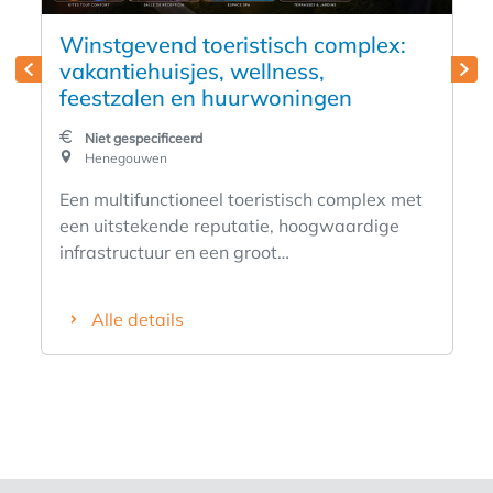
Winstgevend toeristisch complex:
vakantiehuisjes, wellness,
feestzalen en huurwoningen
Niet gespecificeerd
Henegouwen
Een multifunctioneel toeristisch complex met
een uitstekende reputatie, hoogwaardige
infrastructuur en een groot
ontwikkelingspotentieel. Deze activiteit, die
al meer dan 15 jaar succesvol wordt
Alle details
ontwikkeld, heeft zich dankzij de kwaliteit van
de dienstverlening, de trouwe klantenkring en
de vele positieve beoordelingen op Booking,
Airbnb en Google gevestigd als een regionale
referentie. Het complex omvat momenteel vijf
vakantiehuisjes die in gebruik zijn, drie
vakantiehuisjes in aanbouw, twee