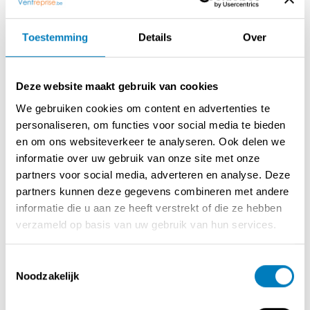
Toestemming
Details
Over
Beschrijving
Gent, café over te nemen, discreet dossier, gedeeltelijke
huurkoop regeling mogelijk voor serieuze kandidaten of
Deze website maakt gebruik van cookies
deelname in de aandelen van de uitbatende
We gebruiken cookies om content en advertenties te
vennootschap.
personaliseren, om functies voor social media te bieden
Voor verdere info contacteer ons via onderstaand
en om ons websiteverkeer te analyseren. Ook delen we
contactformulier.
informatie over uw gebruik van onze site met onze
partners voor social media, adverteren en analyse. Deze
partners kunnen deze gegevens combineren met andere
informatie die u aan ze heeft verstrekt of die ze hebben
Contact opnemen met de verkoper
verzameld op basis van uw gebruik van hun services.
Toestemmingsselectie
Noodzakelijk
DEEL DEZE ADVERTENTIE