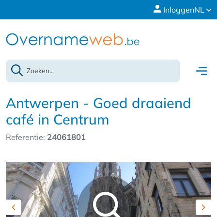
Inloggen
NL
Antwerpen - Goed draaiend
café in Centrum
Referentie:
24061801
Previous
Nex