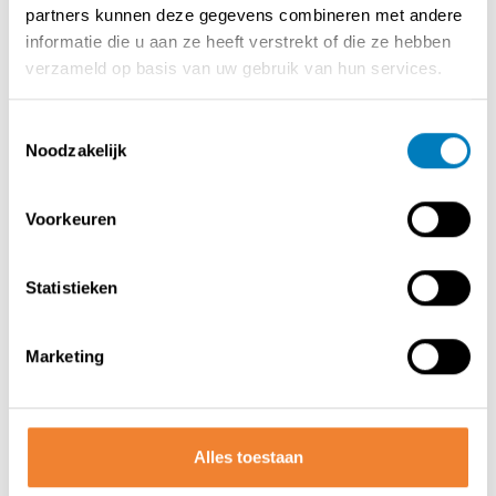
partners kunnen deze gegevens combineren met andere
Verder nog toiletten voor dames en heren en twee
informatie die u aan ze heeft verstrekt of die ze hebben
bergplaatsen .
verzameld op basis van uw gebruik van hun services.
Prachtige top locatie , zeer goed draaiende zaak met
mooie en hoge omzetcijfers !
Toestemmingsselectie
Overlating van het handelsfonds !
Noodzakelijk
Voor prijs en info gelieve ons bureel te kontakteren .
Voorkeuren
Contact opnemen met de verkoper
Statistieken
Marketing
DEEL DEZE ADVERTENTIE
Alles toestaan