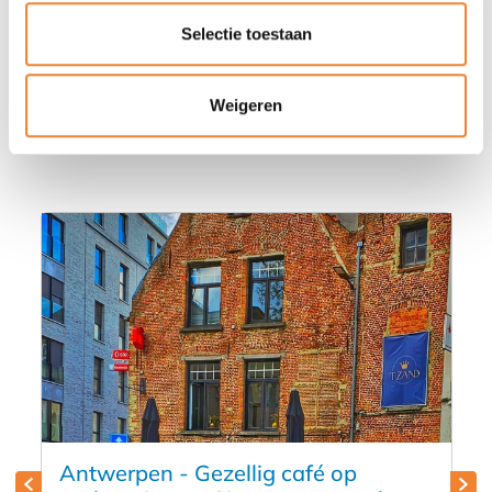
Selectie toestaan
Misschien vind je deze advertenties
Weigeren
ook wel interessant
Antwerpen - Gezellig café op