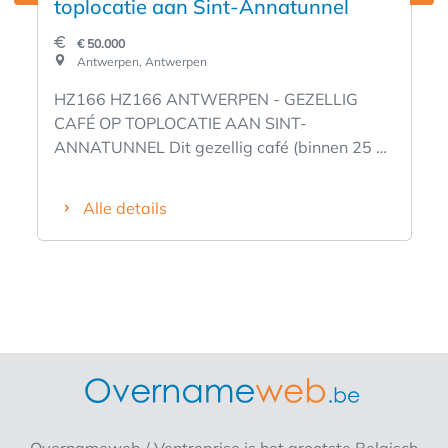
toplocatie aan Sint-Annatunnel
€ 50.000
Antwerpen, Antwerpen
HZ166 HZ166 ANTWERPEN - GEZELLIG
CAFÉ OP TOPLOCATIE AAN SINT-
ANNATUNNEL Dit gezellig café (binnen 25 +
35 plaatsen) met kleine keuken is gelegen op
een uitstekende locatie aan de Sint-
Alle details
Annatunnel, de Antwerpse kaaien en dichtbij
Onze-Lieve-Vrouwekathedraal. Boven
bevindt zich een mooie vergaderzaal voor 22
personen met zicht op het plein. Dankzij het
groot (150 zitplaatsen) en aantrekkelijk
terras is dit café extra rendabel vanaf de
eerste zonneschijn ! Openingstijden:
maandag, dinsdag, vrijdag, zaterdag en
zondag van 10u tot 22u (weekend tot 24u).
Gesloten op woensdag en donderdag.