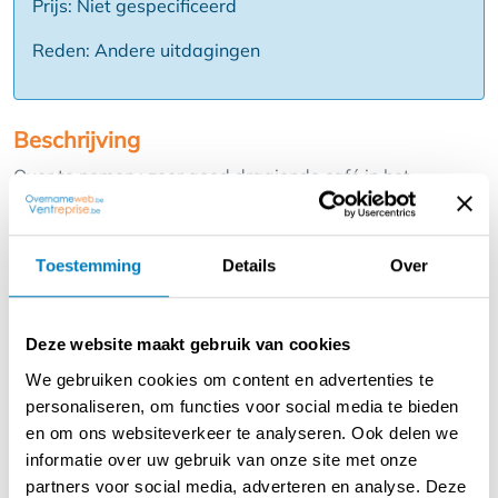
Prijs: Niet gespecificeerd
Reden: Andere uitdagingen
Beschrijving
Over te nemen : zeer goed draaiende café in het
historisch gedeelte van Antwerpen .
Deze horecazaak is gelegen in de regio Grote Markt /
Kathedraal / Groenplaats .
Toestemming
Details
Over
Zij bestaat reeds ruime tijd en is een begrip in deze
omgeving .
Dit café beschikt over een verbruikzaal met
Deze website maakt gebruik van cookies
bedieningstoog en is ongeveer 49 m2 groot met een 39
We gebruiken cookies om content en advertenties te
tal zitplaatsen of krukken .
personaliseren, om functies voor social media te bieden
Een tweede zaaltje op de eerste verdieping nogmaals
en om ons websiteverkeer te analyseren. Ook delen we
goed voor 18 plaatsen en een terrasje aan de gevel voor
informatie over uw gebruik van onze site met onze
een 20 tal personen alsook een ruim terras van ongeveer
partners voor social media, adverteren en analyse. Deze
80 m2 met een 80 zitplaatsen aan de overzijde .