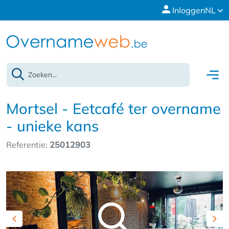
Inloggen
NL
Mortsel - Eetcafé ter overname
- unieke kans
Referentie:
25012903
Previous
Nex