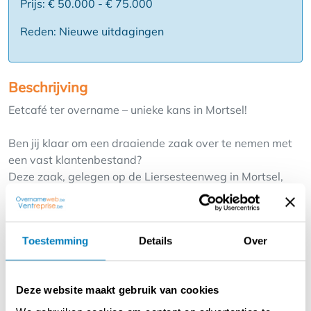
Prijs: € 50.000 - € 75.000
Reden: Nieuwe uitdagingen
Beschrijving
Eetcafé ter overname – unieke kans in Mortsel!
Ben jij klaar om een draaiende zaak over te nemen met
een vast klantenbestand?
Deze zaak, gelegen op de Liersesteenweg in Mortsel,
staat ter overname!
Dit gezellige eetcafé, gespecialiseerd in jacket potatoes,
heeft een topligging vlakbij het treinspoor en biedt een
Toestemming
Details
Over
warme, uitnodigende sfeer.
✨ Wat krijg je?
Deze website maakt gebruik van cookies
✅ Capaciteit: 25 zitplaatsen binnen + terras voor 20
personen