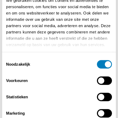
We gebruiken cookies om content en advertenties te
✅ Oppervlakte: ±50 m²
personaliseren, om functies voor social media te bieden
✅ Volledig vernieuwde keuken met nieuwe tegels,
en om ons websiteverkeer te analyseren. Ook delen we
apparatuur en sanitair
informatie over uw gebruik van onze site met onze
✅ Toplocatie: Op 20 m van een grote parkeerplaats aan
partners voor social media, adverteren en analyse. Deze
het station
partners kunnen deze gegevens combineren met andere
✅ Vast klantenbestand opgebouwd in 4 jaar
informatie die u aan ze heeft verstrekt of die ze hebben
verzameld op basis van uw gebruik van hun services.
Overname wegens nieuwe uitdagingen na 40 jaar
horeca-ervaring.
Toestemmingsselectie
Noodzakelijk
Ben jij de gedreven ondernemer die deze zaak naar een
volgend niveau tilt?
Voorkeuren
Neem contact op voor meer info en een bezichtiging!
Lijkt dit je een goede basis, of wil je nog iets aanpassen?
Statistieken
Marketing