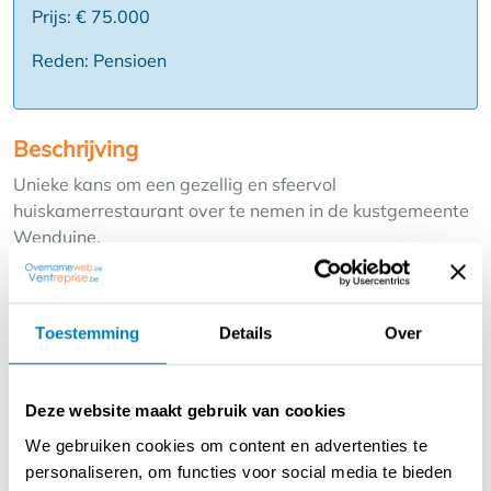
Prijs: € 75.000
Reden: Pensioen
Beschrijving
Unieke kans om een gezellig en sfeervol
huiskamerrestaurant over te nemen in de kustgemeente
Wenduine.
Kenmerken:
Toestemming
Details
Over
- Gezellige en huiselijke sfeer met warme inrichting
- Ideaal voor culinaire ondernemers die een persoonlijke
aanpak willen bieden
Deze website maakt gebruik van cookies
- Geschikt voor intieme diners en kleinschalige events
We gebruiken cookies om content en advertenties te
personaliseren, om functies voor social media te bieden
Troeven: