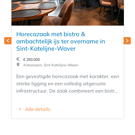
Horecazaak met bistro &
ambachtelijk ijs ter overname in
Sint-Katelijne-Waver
€ 250.000
Antwerpen, Sint-Katelijne-Waver
Een gevestigde horecazaak met karakter, een
sterke ligging en een volledig uitgeruste
infrastructuur. De zaak combineert een bistro
met ambachtelijk huisbereid ijs en heeft door
de jaren heen een brede en vaste
Alle details
klantenbasis opgebouwd. De centrale ligging
aan het marktplein, de goede zichtbaarheid
en de ruime parkeermogelijkheden zorgen
voor een aantrekkelijke locatie voor horeca.