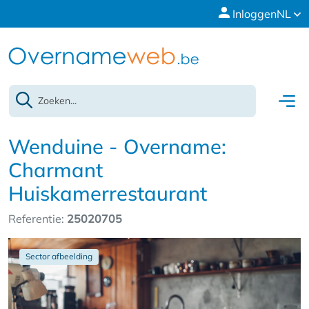
Inloggen
NL
Wenduine - Overname:
Charmant
Huiskamerrestaurant
Referentie:
25020705
Sector afbeelding