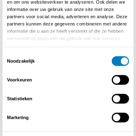
en om ons websiteverkeer te analyseren. Ook delen we
informatie over uw gebruik van onze site met onze
- Bestaande klantenbasis en uitstekende reputatie
partners voor social media, adverteren en analyse. Deze
- Volledig uitgeruste keuken, instapklaar
partners kunnen deze gegevens combineren met andere
- Mogelijkheid om het concept naar eigen visie verder uit
informatie die u aan ze heeft verstrekt of die ze hebben
te bouwen
verzameld op basis van uw gebruik van hun services.
- Sleutel op de deur onmiddellijk beschikbaar
- Kosten zijn beheersbaar
- Ideaal om als koppel uit te baten
Toestemmingsselectie
- Aankoop vastgoed bespreekbaar
Noodzakelijk
Neem contact op voor meer informatie of een
Voorkeuren
bezichtiging.
Statistieken
Contact opnemen met de verkoper
Marketing