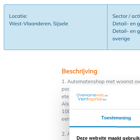
Locatie:
Sector / acti
West-Vlaanderen, Sijsele
Detail- en 
Detail- en 
overige
Beschrijving
1. Automatenshop met woonst over
pasta's, koffie, broodjes en soep
etenswaren, pasta's, vol au vent
Als uitbater ontvang je ook stan
100 € / maand ). De woonst omvat
Toestemming
een tuin. Huurprijs Sijsele: 900 e
2. Automatenshop over te nemen 
Deze website maakt gebruik