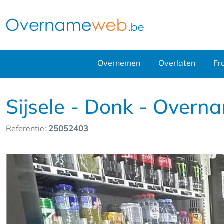
Overnemen
Overlaten
Fr
Sijsele - Donk - Over
Referentie:
25052403