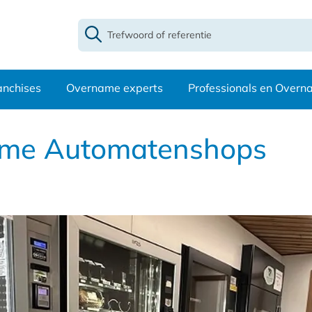
anchises
Overname experts
Professionals en Over
name Automatenshops