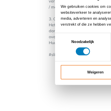
verhuurd aan een bakkerij), achte
We gebruiken cookies om cont
/ maand
websiteverkeer te analyseren
media, adverteren en analys
3. Optioneel bij te huren atelier i
verstrekt of die ze hebben v
Het atelier omvat een diepvriescel
dampkap. Optie tot overname 3 du
Toestemmingsselectie
overgenomen worden: vraagprijs
Noodzakelijk
Huurprijs atelier: 850 euro / maa
#slimondernemen #sijsele #donk
Weigeren