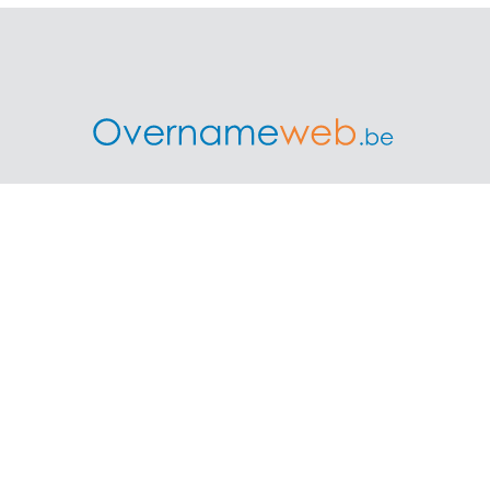
ntreprise is het grootste Belgisch onafhankelijk platform 
ers en overname experts elkaar vinden voor bedrijfsoverna
 verkopen
Overnameweb voor Profe
ount aan als overlater
Tarieven voor professional
ernameweb
Overname experts
Franchises