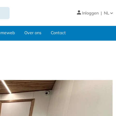
Inloggen
|
NL
nameweb
Over ons
Contact