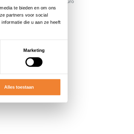
aanwezig. Huurprijs Donk: 747 euro
 media te bieden en om ons
ze partners voor social
nformatie die u aan ze heeft
kageruimte en een industriele
 van het atelier kan ook
Marketing
Alles toestaan