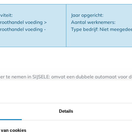
viteit:
Jaar opgericht:
groothandel voeding >
Aantal werknemers:
groothandel voeding -
Type bedrijf: Niet meegede
 te nemen in SIJSELE: omvat een dubbele automaat voor dra
, een 2e dubbele automaat, thans verhuurd aan een bakkerij,
, wraps enz... en een drankenautomaat.
dgeld voor een externe ijsautomaat ( 150 € / maand ) en ee
 een inkom, living, keuken, veranda, toilet, badkamer met d
Details
uro / maand.
in DONK: omvat 2 dubbele automaten (de helft van een van
 van cookies