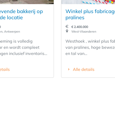
vende bakkerij op
Winkel plus fabricag
de locatie
pralines
0
€ 2.400.000
n, Antwerpen
West-Vlaanderen
eming is volledig
Westhoek , winkel plus fa
ar en wordt compleet
van pralines, hoge bewe
gen inclusief inventaris
en tal van
paratuur. Dankzij de
uitbreidingsmogelijkheden
e ligging kunt u direct
tientallen jaren bekend e
etails
Alle details
Sterk omzet en
eigenaars gaan nu met pe
tieel. Vaste klantenkring.
is één jaar opleiding voor
personeel in dienst !!
betreft verkoop gebouwen,
en grote mooie winkel. De
tevens voorzien van woons
2.400.000,-