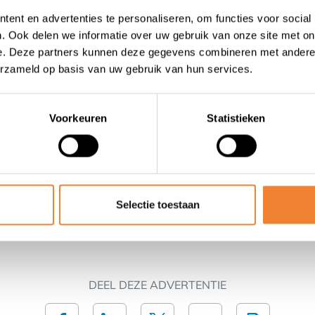
rliggend is er nog een keuken, bureautje, berging en toilet 
ent en advertenties te personaliseren, om functies voor social
. Ook delen we informatie over uw gebruik van onze site met on
e. Deze partners kunnen deze gegevens combineren met andere i
n Sint-Rita ( Damme )
erzameld op basis van uw gebruik van hun services.
, frigocel, toilet, douche, wasruimte, zoldering, bureel, stoc
bbele automaten + standgeld ( 200 € / maand ) De inboedel
 10.000 €
Voorkeuren
Statistieken
nd
Selectie toestaan
Contact opnemen met de verkoper
DEEL DEZE ADVERTENTIE