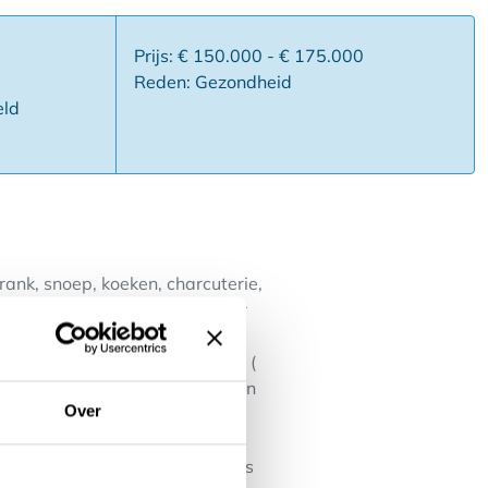
Prijs: € 150.000 - € 175.000
Reden: Gezondheid
eld
nk, snoep, koeken, charcuterie,
 en een automaat geschikt voor
n externe aardappelenautomaat (
ouche, 3 slaapkamers, zolder en
Over
 de dubbele automaten is thans