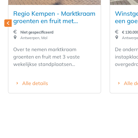
Regio Kempen - Marktkraam
Winstge
groenten en fruit met
een goe
standplaatsen
Niet gespecificeerd
€ 130.00
Antwerpen, Mol
Antwerpe
Over te nemen marktkraam
De ondern
groenten en fruit met 3 vaste
instapkla
wekelijkse standplaatsen
overgedra
(Beringen, Meerhout, Leopoldburg)
en alle ap
en 3 vaste maandelijkse
uitstekend
Alle details
Alle d
standplaatsen (Zoersel, Nijlen,
starten. 
Herenthout) Overname omvat het
groeipoten
kraam, 2 paraplu's, 2 weegschalen,
Geen vast 
koelcel, verpakkingsmateriaal, ... De
overname omvat geen vastgoed,
geen personeel en geen
bedrijfsvoertuigen. Overname