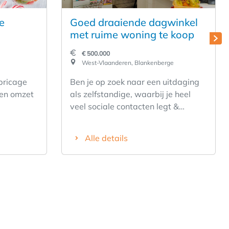
e
Goed draaiende dagwinkel
met ruime woning te koop
€ 500.000
West-Vlaanderen, Blankenberge
bricage
Ben je op zoek naar een uitdaging
zen omzet
als zelfstandige, waarbij je heel
veel sociale contacten legt &
. Zaak is
tegelijk ook een volwaardig
n de
inkomen kunt verdienen, aangevuld
Alle details
nsioen. Er
met interessante commissies kunt
zien. Het
verdienen? Dan is onze rendabele
 atelier,
dagwinkel misschien iets voor u !!
 zaak is
Omschrijving: • Onze dagwinkel is
t. Prijs €
ideaal gelegen in het centrum van
de stad • De winkeloppervlakte van
120 m², biedt een assortiment van: