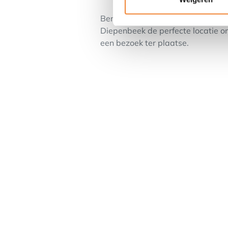
Bent u op zoek naar een unieke h
Diepenbeek de perfecte locatie 
een bezoek ter plaatse.