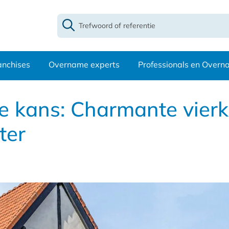
anchises
Overname experts
Professionals en Over
e kans: Charmante vierk
ter