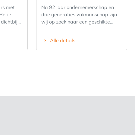
ers met
Na 92 jaar ondernemerschap en
Retie
drie generaties vakmanschap zijn
 dichtbij
wij op zoek naar een geschikte
swegen,
overnemer voor onze zaak wegens
d
gebrek aan familiale opvolging. Wij
Alle details
ing aan.
staan open voor verschillende
 ruime
formules: Aankoop van het
jkvloers
volledige pand met handelszaak
derne
Huur van het pand met
rzien van
exploitatiemogelijkheden Samen
or een
uitwerken van een vernieuwd of
sen werken
aanvullend concept Combinatie van
loers De
bestaande activiteiten met nieuwe
eel
commerciële ideeën De zaak geniet
n uitgerust
van een uitstekende ligging op een
ies, klaar
toplocatie in Bocholt, met een
ng of
sterke naamsbekendheid, een rijke
eigen
geschiedenis en een trouw