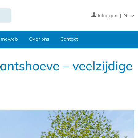
Inloggen
|
NL
nameweb
Over ons
Contact
antshoeve – veelzijdige