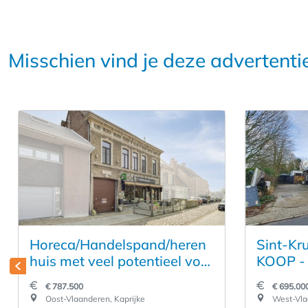
Misschien vind je deze advertenti
Horeca/Handelspand/heren
Sint-Kru
huis met veel potentieel voor
KOOP - 
wie zijn droom werkelijkheid
HORECA
€ 787.500
€ 695.00
wil zien worden.
TERRAS
Oost-Vlaanderen, Kaprijke
West-Vlaa