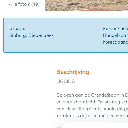
Alle foto's (49)
Locatie:
Sector / acti
Limburg, Diepenbeek
Handelspand
horecapan
Beschrijving
LIGGING
Gelegen aan de Grendelbaan in Di
en bereikbaarheid. De strategisch
van Hasselt en Genk, maakt dit p
karakter is deze locatie een verb