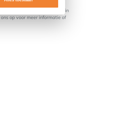
eze charmante vierkantshoeve in
ns op voor meer informatie of