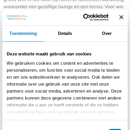
waaronder een gezellige lounge en een terras. Voor wie
met de auto komt, is er gratis parkeergelegenheid op het
terrein. Het hotel biedt daarnaast fietsverhuur,
waardoor het eenvoudig is om de groene omgeving en
Toestemming
Details
Over
nabijgelegen natuurgebieden per fiets te verkennen.
Indeling:
Deze website maakt gebruik van cookies
Gelijkvloers : onthaal/receptie, ontbijtruimte met keuken
en koelkamer, toiletten, 4 tweepersoonskamers met
We gebruiken cookies om content en advertenties te
badkamer - terras
personaliseren, om functies voor social media te bieden
Eerste verdieping : nachthall, trappenzaal, linnenkamer
en om ons websiteverkeer te analyseren. Ook delen we
met linnenkoker,
informatie over uw gebruik van onze site met onze
6 tweepersoonskamers met badkamer, 2
partners voor social media, adverteren en analyse. Deze
driepersoonskamer met badkamer
partners kunnen deze gegevens combineren met andere
Dakverdieping : trappenzaal, nachthall, 1ste
informatie die u aan ze heeft verstrekt of die ze hebben
familiekamer met een slaapkamer met zitruimte, een
verzameld op basis van uw gebruik van hun services.
afzonderlijke kinderkamer, 2 badkamers en een
eetruimte met bovengelegen ontspanningsruimte
Toestemmingsselectie