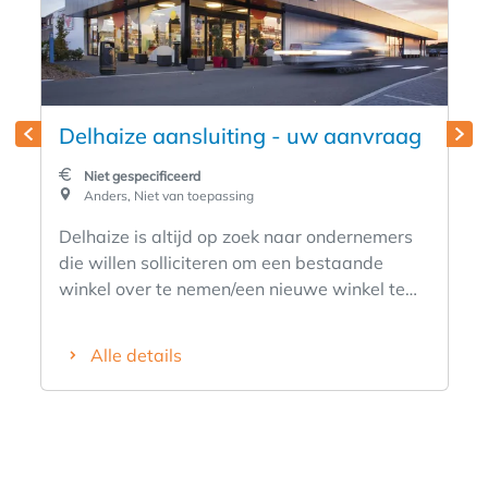
Delhaize aansluiting - uw aanvraag
Niet gespecificeerd
Anders, Niet van toepassing
Delhaize is altijd op zoek naar ondernemers
die willen solliciteren om een bestaande
winkel over te nemen/een nieuwe winkel te
creëren. Ben je gepassioneerd door voeding,
een ondernemer in hart en nieren, ambitieus
Alle details
en wil je je eigen baas zijn? Staat de klant
altijd centraal in wie je bent en ben je een
echte teamleider met teamspirit? Wil je je
engageren voor een snelgroeiend merk met
een moderne formule en een bewezen