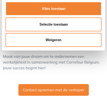
jouw klanten en personeel, terwijl wij je ondersteunen
Alles toestaan
met technologie, marketing, en expertise.
Zet vandaag nog de eerste stap naar jouw eigen
Selectie toestaan
Carrefour Market!
Contacteer ons rechtstreeks door je aan te melden op
deze website via het contactformulier of ga naar onze
Weigeren
website: https://www.carrefour.be/nl/new.html
Maak van jouw droom om te ondernemen een
werkelijkheid in samenwerking met Carrefour Belgium.
Jouw succes begint hier!
Contact opnemen met de verkoper