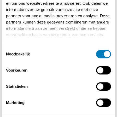
concept dat klanten aantrekt en omzet genereert.
en om ons websiteverkeer te analyseren. Ook delen we
informatie over uw gebruik van onze site met onze
partners voor social media, adverteren en analyse. Deze
Wat zoeken wij?
partners kunnen deze gegevens combineren met andere
informatie die u aan ze heeft verstrekt of die ze hebben
- Een ambitieuze ondernemer met een sterke lokale
verzameld op basis van uw gebruik van hun services.
verankering en kennis van de regio St-Niklaas -
Nieuwkerken Waas - Waasland.
Toestemmingsselectie
- Managementvaardigheden en een passie voor
Noodzakelijk
voedingsretail.
- Bereidheid om te investeren (min. 'eigen inbreng' van
Voorkeuren
+/- 50K (voor globale materiele investering te kunnen
aangaan via een krediet bij een financiele instelling)) en
minimaal 9 jaar een franchisecontract aan te gaan.
Statistieken
Waarom kiezen voor Carrefour?
Marketing
Met Carrefour als partner sta je er nooit alleen voor.
Onze meer dan 25 jaar ervaring in franchising in België
geeft jou de tools om te slagen. Jij concentreert je op