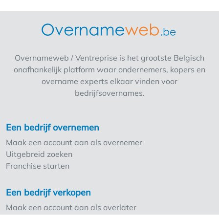
rentabiliteit die je op lange termijn zal
begeleiden? Solliciteer vandaag nog en wie
weet ben jij binnenkort de trotse uitbater van
je eigen Delhaize (Proxy/AD)! Voor een AD is
minimaal €400.000 aan eigen middelen
Overnameweb / Ventreprise is het grootste Belgisch
vereist, voor een Proxy minimaal €200.000.
onafhankelijk platform waar ondernemers, kopers en
overname experts elkaar vinden voor
bedrijfsovernames.
Een bedrijf overnemen
Maak een account aan als overnemer
Uitgebreid zoeken
Franchise starten
Een bedrijf verkopen
Maak een account aan als overlater