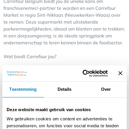
Carrefour Belgium biedt jou de unieke kans om
franchisenemer/-partner te worden en een Carrefour
Market in regio Sint-Niklaas (Nieuwkerken-Waas) over
te nemen. Deze supermarkt met uitstekende
parkeermogelijkheden, ideaal om klanten aan te trekken,
in een dorpsomgeving; is de ideale springplank om
ondernemerschap te leren kennen binnen de foodsector.
Wat biedt Carrefour jou?
- Ondersteuning op maat: Van intensieve opleidingen tot
begeleiding bij de opening en dagelijkse werking van
jouw winkel.
Toestemming
Details
Over
- Een gevestigd merk: Profiteer van de
naamsbekendheid en het vertrouwen van Carrefour, een
marktleider in België.
Deze website maakt gebruik van cookies
- Schaalvoordelen: Geniet van lagere inkoopkosten en
competitieve marges.
We gebruiken cookies om content en advertenties te
- Succesvolle formules: Maak deel uit van een beproefd
personaliseren, om functies voor social media te bieden