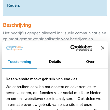
Reden:
Beschrijving
Het bedrijf is gespecialiseerd in visuele communicatie en
op maat gemaakte signalisatie voor bedrijven en
organisaties: gevelreclame, bewegwijzering, gefreesde
letters, reclame- en uithangborden, infozuilen,
muurstickers, raamfolies en -stickers, fotoprints,
Toestemming
Details
Over
kleefletters en voertuigbelettering.
Het team werkt met oog voor detail en denkt actief mee
Deze website maakt gebruik van cookies
met de klant om esthetisch sterke en kwalitatieve
oplossingen te leveren. Projecten worden volledig
We gebruiken cookies om content en advertenties te
begeleid van eerste ontwerp tot plaatsing. Zo ontstaat
personaliseren, om functies voor social media te bieden
telkens een professioneel, stijlvol en functioneel
en om ons websiteverkeer te analyseren. Ook delen we
eindresultaat dat aansluit bij de wensen van de klant.
informatie over uw gebruik van onze site met onze