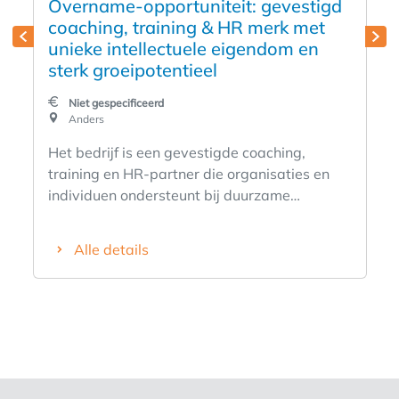
Overname-opportuniteit: gevestigd
coaching, training & HR merk met
unieke intellectuele eigendom en
sterk groeipotentieel
Niet gespecificeerd
Anders
Het bedrijf is een gevestigde coaching,
training en HR-partner die organisaties en
individuen ondersteunt bij duurzame
inzetbaarheid, werkgeluk, professionele
ontwikkeling en organisatieontwikkeling.
Alle details
Doorheen de jaren evolueerde het bedrijf van
een gespecialiseerd
loopbaancoachingbureau naar een
geïntegreerde HR-dienstverlener met een
breed en complementair dienstenaanbod. De
activiteiten richten zich zowel op particulieren
als op organisaties en omvatten onder meer