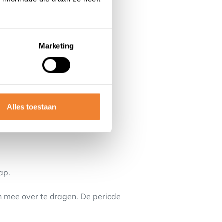
arante, efficiënte werking.
 concurrentie.
Marketing
omst.
Alles toestaan
ap.
n mee over te dragen. De periode