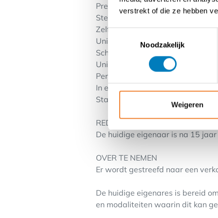
Premium merk met bewezen reput
verstrekt of die ze hebben v
Stevige fundamenten: een waardev
Zelfsturend, loyaal en hoogopgele
Toestemmingsselectie
Unieke positionering binnen het 
Noodzakelijk
Schaalbaar model, eenvoudig uit
Unieke kennisdatabank met mee
Persoonlijke toegang tot culturele 
In een stad met groeipotentieel.
Staat voor een duurzaam, voorui
Weigeren
REDEN VERKOOP
De huidige eigenaar is na 15 jaar
OVER TE NEMEN
Er wordt gestreefd naar een ver
De huidige eigenares is bereid o
en modaliteiten waarin dit kan g