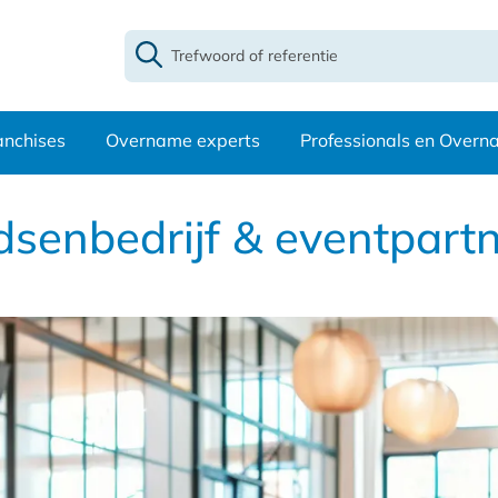
anchises
Overname experts
Professionals en Over
senbedrijf & eventpart