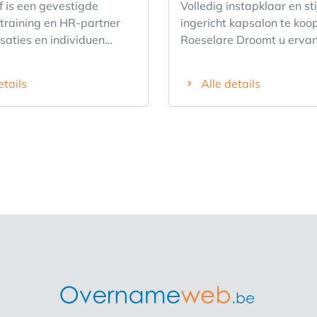
f is een gevestigde
Volledig instapklaar en sti
 training en HR-partner
ingericht kapsalon te koop
saties en individuen
Roeselare Droomt u ervan om
nt bij duurzame
meteen van start te gaan 
heid, werkgeluk,
professioneel en sfeervol
etails
Alle details
nele ontwikkeling en
Dan is dit een unieke kans! D
twikkeling. Doorheen
volledig instapklare en s
volueerde het bedrijf van
ingerichte kapsalon in Roe
cialiseerd
klaar voor onmiddellijke 
coachingbureau naar een
De zaak is met zorg inger
erde HR-dienstverlener
beschikt over een profess
reed en complementair
uitstraling, zodat u zonde
anbod. De activiteiten
bijkomende investeringe
ch zowel op particulieren
aan de slag kunt. Troeven van het
ganisaties en omvatten
kapsalon: - Volledig inger
r loopbaanbegeleiding,
instapklaar - 1 private
 en business coaching,
parkeerplaats - Ruim ter
n burn-outcoaching,
gezellige tuin - Gratis
nismecoaching,
parkeergelegenheid in de