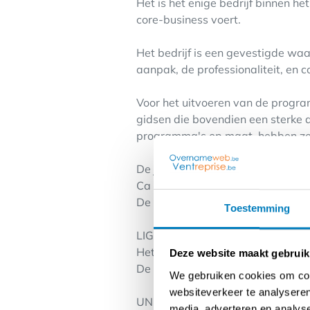
Het is het enige bedrijf binnen he
core-business voert.
Het bedrijf is een gevestigde waa
aanpak, de professionaliteit, en 
Voor het uitvoeren van de progra
gidsen die bovendien een sterke a
programma's op maat, hebben ze 
De jaarlijkse omzet bedraagt ca 
Ca 97% van de omzet betreft B2B 
De omzet wordt voor ca 1/3 gegen
Toestemming
LIGGING
Het bedrijf is gevestigd in het ce
Deze website maakt gebruik
De activiteit is echter zonder pr
We gebruiken cookies om cont
websiteverkeer te analyseren
UNIQUE SELLING PROPOSITIONS
media, adverteren en analys