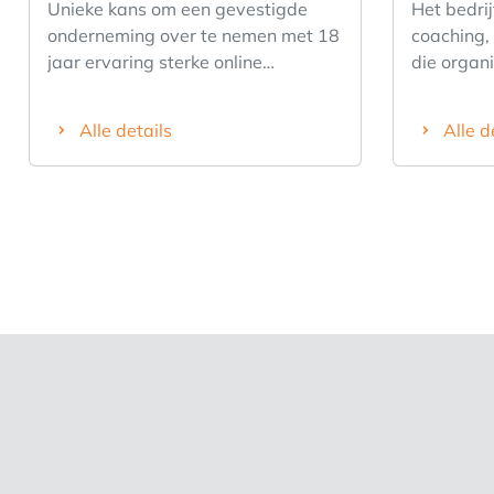
Unieke kans om een gevestigde
Het bedrij
onderneming over te nemen met 18
coaching,
jaar ervaring sterke online
die organi
aanwezigheid en merkwaarde. De
ondersteu
activiteiten omvatten
inzetbaar
Alle details
Alle d
onderhoudsdiensten tapinstallatie s
professio
/ onderhoud en technische service
organisatieon
en verhuur van koel
de jaren e
aanhangwagens en verhuur van
een gespe
barmaterialen en tafels / stoelen
loopbaan
voor de horeca sector Het geheel
geïntegre
omvat branding, digitale assets,
met een b
klantenbestand, operationele
dienstena
processen en (een kleine fleet voor
richten zi
verhuur. 3 domeinnamen, met grote
als op or
stock materialen en recent
onder mee
Wagenpark, Kleine vrachtwagen,
executive
Volledige ingericht magazijn 7
stress- e
meter hoog met heftruck.
perfectio