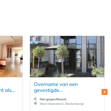
Overname van een
t als
gevestigde
ge
vastgoedonderneming aan
Niet gespecificeerd
de jachthaven te
West-Vlaanderen, Blankenberge
Blankenberge