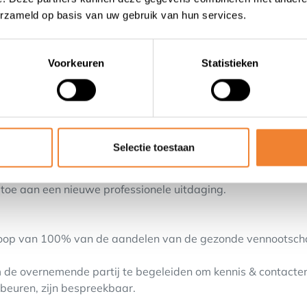
atie.
erzameld op basis van uw gebruik van hun services.
olle klantenportefeuille, mature programma's en een transp
id team - direct inzetbaar.
hogere B2B segment van het toerisme in Gent, met nauwelijks
Voorkeuren
Statistieken
breidbaar naar andere steden of doelgroepen.
r dan 1.000 maatwerkprogramma's.
highlights in Gent.
tstrevend en waardengedreven toerisme met oog op de toek
Selectie toestaan
 toe aan een nieuwe professionele uitdaging.
koop van 100% van de aandelen van de gezonde vennootsch
m de overnemende partij te begeleiden om kennis & contacte
ebeuren, zijn bespreekbaar.