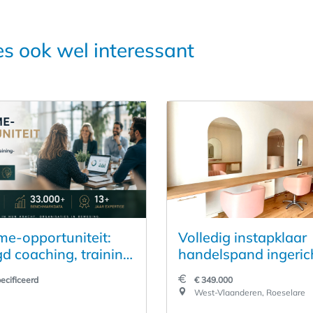
es ook wel interessant
e-opportuniteit:
Volledig instapklaar
gd coaching, training
handelspand ingerich
rk met unieke
kapsalon met gunsti
ecificeerd
€ 349.000
ctuele eigendom en
ligging
West-Vlaanderen, Roeselare
oeipotentieel