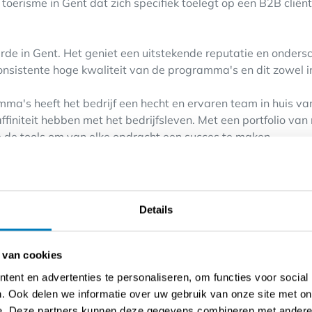
t toerisme in Gent dat zich specifiek toelegt op een B2B clië
rde in Gent. Het geniet een uitstekende reputatie en ondersc
consistente hoge kwaliteit van de programma's en dit zowel in
mma's heeft het bedrijf een hecht en ervaren team in huis 
ffiniteit hebben met het bedrijfsleven. Met een portfolio v
de tools om van elke opdracht een succes te maken.
85.000 EUR.
- 3% (high-end) particuliere verkoop.
ereerd met bedrijven uit het buitenland.
Details
ntrum van Gent in een schitterend - gehuurd - kantoor.
 van cookies
obleem delocaliseerbaar.
ent en advertenties te personaliseren, om functies voor social
. Ook delen we informatie over uw gebruik van onze site met on
e. Deze partners kunnen deze gegevens combineren met andere i