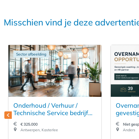
Misschien vind je deze advertenti
Sector afbeelding
Onderhoud / Verhuur /
Overnam
Technische Service bedrijf
gevesti
van Tapinstallaties voor
& HR me
€ 325.000
Niet gesp
horeca sector over te
intelle
Antwerpen, Kasterlee
Anders
nemen.
sterk gr