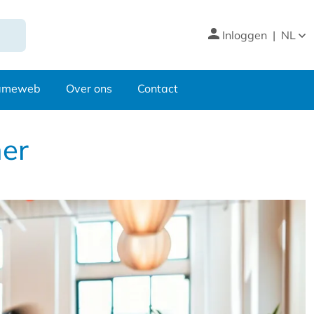
Inloggen
|
NL
nameweb
Over ons
Contact
ner