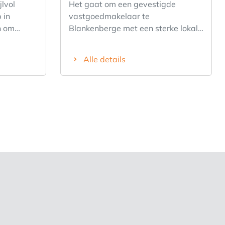
jlvol
Het gaat om een gevestigde
 in
vastgoedmakelaar te
Blankenberge met een sterke lokale
in een
reputatie en een portefeuille van
 kapsalon?
ongeveer 30 panden. Na jaren
Alle details
it
succesvolle activiteit bieden wij ons
maakvol
vastgoedkantoor discreet ter
selare is
overname aan door het pensioen
overname.
van de zaakvoerder. Het kantoor
icht en
bevindt zich op een uitstekende
ionele
commerciële locatie aan de
r
Jachthaven van Blankenberge en
n meteen
beschikt over een sterke reputatie
in de regio. De overname is ideaal
icht en
voor: • bestaand vastgoedkantoor
dat wil uitbreiden ; • jonge BIV-
ras met
makelaar die onmiddellijk willen
starten met een bestaande
klantenportefeuille; • investeerder