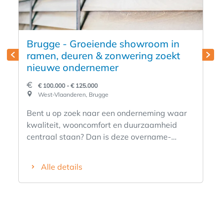
Brugge - Groeiende showroom in
ramen, deuren & zonwering zoekt
nieuwe ondernemer
€ 100.000 - € 125.000
West-Vlaanderen, Brugge
Bent u op zoek naar een onderneming waar
kwaliteit, wooncomfort en duurzaamheid
centraal staan? Dan is deze overname-
opportuniteit zeker het ontdekken waard.
Deze gevestigde speler in ramen, deuren,
Alle details
veranda's en zonwering heeft doorheen de
jaren een sterke positie opgebouwd in zijn
regio. Dankzij een combinatie van
hoogwaardige producten, deskundig advies
en een klantgerichte aanpak geniet de