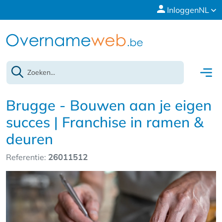
Inloggen
NL
Brugge - Bouwen aan je eigen
succes | Franchise in ramen &
deuren
Referentie:
26011512