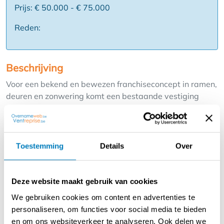
Prijs: € 50.000 - € 75.000
Reden:
Beschrijving
Voor een bekend en bewezen franchiseconcept in ramen,
deuren en zonwering komt een bestaande vestiging
beschikbaar voor overname.
Het concept staat voor kwaliteit, service en
duurzaamheid, ondersteund door een sterke methodiek
en herkenbare merkidentiteit. Dankzij centrale
Toestemming
Details
Over
ondersteuning, marketingtools en opleidingen kan je
focussen op verkoop, klantbeleving en regio-uitbreiding.
Je neemt een instapklare vestiging over met bestaande
Deze website maakt gebruik van cookies
klanten, zichtbaarheid in de regio en een efficiënte
We gebruiken cookies om content en advertenties te
werking. Ideaal voor ondernemers met affiniteit voor
personaliseren, om functies voor social media te bieden
bouw, renovatie en retail, die een stabiel en schaalbaar
en om ons websiteverkeer te analyseren. Ook delen we