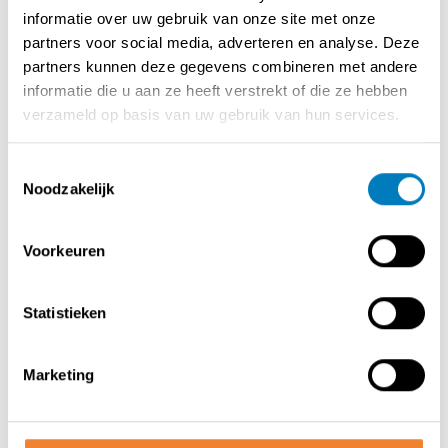
concept willen uitbouwen.
informatie over uw gebruik van onze site met onze
partners voor social media, adverteren en analyse. Deze
Enkele troeven
partners kunnen deze gegevens combineren met andere
✅ Sterk en herkenbaar franchiseconcept
informatie die u aan ze heeft verstrekt of die ze hebben
✅ Focus op kwaliteit en service
verzameld op basis van uw gebruik van hun services.
✅ Ondersteuning in marketing, verkoop en werking
✅ Instapklare vestiging met bestaande klanten
Toestemmingsselectie
Noodzakelijk
Interesse om een renovatie- en woonzaak verder uit te
bouwen of meer informatie?
Vul het formulier in en we contacteren je snel!
Voorkeuren
Statistieken
Contact opnemen met de verkoper
Marketing
DEEL DEZE ADVERTENTIE