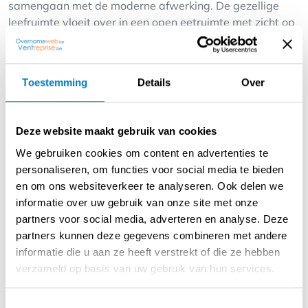
samengaan met de moderne afwerking. De gezellige
leefruimte vloeit over in een open eetruimte met zicht op
de sfeervolle, omsloten stadstuin. De volledig uitgeruste
keuken is een knipoog naar het verleden, maar voorzien
van alle hedendaags comfort.
Toestemming
Details
Over
Op de eerste verdieping bevinden zich twee ruime
slaapkamers, elk met een eigen, moderne badkamer,
Deze website maakt gebruik van cookies
ideaal voor gasten of privégebruik. De tweede
We gebruiken cookies om content en advertenties te
verdieping herbergt een lichtrijke suite met badkamer en
personaliseren, om functies voor social media te bieden
apart toilet. Op de derde verdieping vind je een vierde,
en om ons websiteverkeer te analyseren. Ook delen we
eveneens volledig uitgeruste slaapkamer met
informatie over uw gebruik van onze site met onze
badkamer.
partners voor social media, adverteren en analyse. Deze
partners kunnen deze gegevens combineren met andere
De woning is uitstekend gelegen, vlak bij winkels,
informatie die u aan ze heeft verstrekt of die ze hebben
gezellige horecazaken en het openbaar vervoer,
verzameld op basis van uw gebruik van hun services.
waardoor zowel bewoners als bezoekers optimaal van
Brugge kunnen genieten.
Toestemmingsselectie