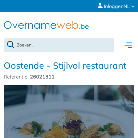
Inloggen
NL
Oostende - Stijlvol restaurant
Referentie:
26021311