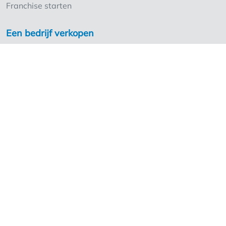
Franchise starten
Een bedrijf verkopen
Maak een account aan als overlater
Troeven Overnameweb
Tarieven
Overnameweb voor Professionals
Tarieven voor professionals aanvragen
Overname experts
Franchises
Ontdek ook
Veelgestelde vragen
Ventreprise.be
Volg ons