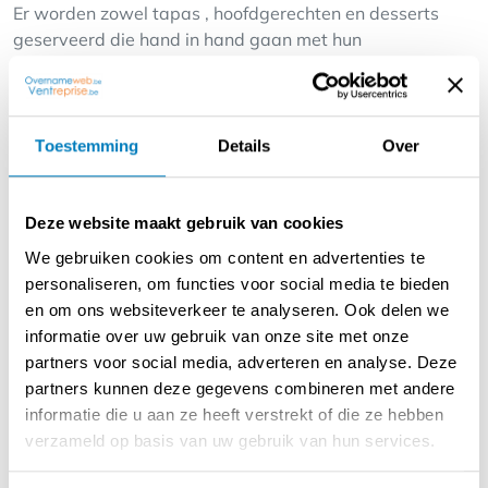
Er worden zowel tapas , hoofdgerechten en desserts
geserveerd die hand in hand gaan met hun
welgeselecteerde wijnen en ambachtelijke bieren.
Door de warme, uitnodigende ambiance en de eerlijke
keuken komen klanten steeds terug.
Toestemming
Details
Over
De zaak is gelegen op een centrale aantrekkelijke
passagelocatie met een intieme, huiselijke sfeer (zowel
Deze website maakt gebruik van cookies
op het zonneterras als binnen). Het is een gevestigde
We gebruiken cookies om content en advertenties te
waarde met een loyaal cliënteel, klaar om verder te
personaliseren, om functies voor social media te bieden
groeien. Deze overname biedt een unieke kans voor een
en om ons websiteverkeer te analyseren. Ook delen we
ondernemer die houdt van culinair vakmanschap,
informatie over uw gebruik van onze site met onze
gastvrijheid en commercieel potentieel.
partners voor social media, adverteren en analyse. Deze
Ideaal gesitueerd vlakbij het Casino, de Grote Post, de
partners kunnen deze gegevens combineren met andere
winkelstraten en de zeedijk.
informatie die u aan ze heeft verstrekt of die ze hebben
De vele Indigoparkings in de nabijheid bieden voldoende
verzameld op basis van uw gebruik van hun services.
parkeergelegenheid. Ook het openbaar vervoer stopt op
enkele meters van het pand.