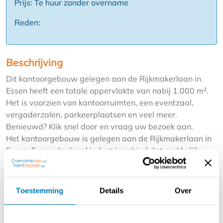
Prijs: Te huur zonder overname
Reden:
Beschrijving
Dit kantoorgebouw gelegen aan de Rijkmakerlaan in
Essen heeft een totale oppervlakte van nabij 1.000 m².
Het is voorzien van kantoorruimten, een eventzaal,
vergaderzalen, parkeerplaatsen en veel meer.
Benieuwd? Klik snel door en vraag uw bezoek aan.
Het kantoorgebouw is gelegen aan de Rijkmakerlaan in
Essen. Een welgekend industriegebied dat makkelijk
toegankelijk en bereikbaar is.
Het is gebouw is volledig vrijstaand en heeft al zijn eigen
faciliteiten.
Toestemming
Details
Over
Het is voorzien van:
-een inkombalie