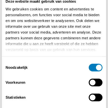
Deze website maakt gebruik van cookies
-kantoorruimten
We gebruiken cookies om content en advertenties te
-toiletten
personaliseren, om functies voor social media te bieden
-vergaderzalen
en om ons websiteverkeer te analyseren. Ook delen we
-polyvalente ruimten
informatie over uw gebruik van onze site met onze
-een eventzaal
partners voor social media, adverteren en analyse. Deze
-buitenterrassen
partners kunnen deze gegevens combineren met andere
-20+ parkeerplaatsen
informatie die u aan ze heeft verstrekt of die ze hebben
verzameld op basis van uw gebruik van hun services.
Bijzonderheden:
-goed uitgerust met onder andere: zonnewering,
Toestemmingsselectie
airconditioning, alarminstallatie,...
Noodzakelijk
-gelegen aan de Rijkmakerlaan in Essen
-EPC: X
-de ruimte kan opgesplitst worden en maar voor een
Voorkeuren
deel verhuurd worden afhankelijk van uw noden
-mogelijkheid om een magazijnruimte bij te huren
Statistieken
Contact via het contactformulier.