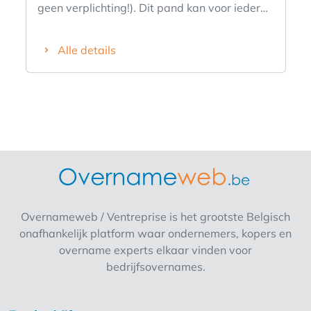
geen verplichting!). Dit pand kan voor ieder
wat anders betekenen. Dreams come true:
koffiebar, bistro, broodjeszaak, B&B,
Alle details
praktijkruimte, kantoorruimte, winkel of
gewoon een groot woonhuis met voor ieder
gezinslid een private plekje. Totale
grondoppervlakte van het perceel is iets
meer dan 1400m2. Gunstige EPC (B),
Asbestveilig!!! Ideale ligging nabij E34, veel
passage van toeristen richting Kust,
Nederland. Toch rustig gelegen (geen lawaai
binnen alsook buiten in de tuin heel rustig). 30
min ongeveer van Kust, Gent, Brugge,
Overnameweb / Ventreprise is het grootste Belgisch
Antwerpen. Beneden: verbruikszaal binnen
onafhankelijk platform waar ondernemers, kopers en
en terras (afgeschermd met glazen panelen
overname experts elkaar vinden voor
en grote luifel), aparte gang naar toilet, grote
bedrijfsovernames.
keuken, ruime lichtrijke leefruimte met
manuele luifels aan elk raam, privéterras
(toegankelijk via groot schuifraam), magazijn,