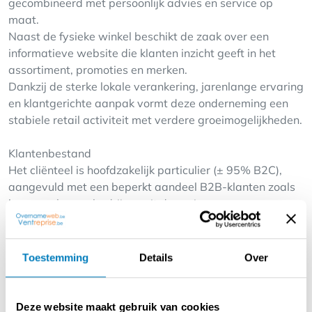
gecombineerd met persoonlijk advies en service op
maat.
Naast de fysieke winkel beschikt de zaak over een
informatieve website die klanten inzicht geeft in het
assortiment, promoties en merken.
Dankzij de sterke lokale verankering, jarenlange ervaring
en klantgerichte aanpak vormt deze onderneming een
stabiele retail activiteit met verdere groeimogelijkheden.
Klantenbestand
Het cliënteel is hoofdzakelijk particulier (± 95% B2C),
aangevuld met een beperkt aandeel B2B-klanten zoals
horecazaken en bedrijven uit de regio.
Het bedrijf beschikt over een klantenbestand van circa
20.000 klanten, met een groot aandeel terugkerende
klanten.
Toestemming
Details
Over
Sterktes van het bedrijf:
Deze website maakt gebruik van cookies