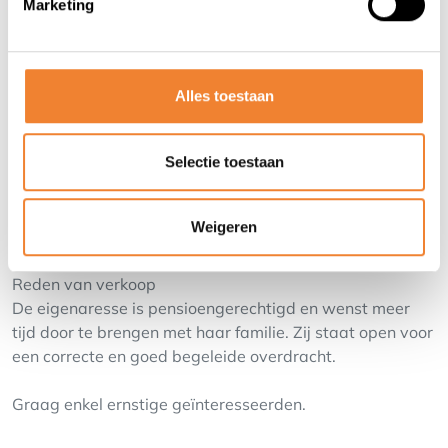
Marketing
• Personeel
Onroerend goed
Het vastgoed betreft een ruim hoekpand met:
Alles toestaan
• ± 1.000 m² winkelruimte
• Kelder en bovenverdieping deels ingericht als stockage
Selectie toestaan
• 6 appartementen boven de winkel, elk met eigen
parkeerplaats
Het onroerend goed kan afzonderlijk worden aangekocht
Weigeren
mits correct bod.
Reden van verkoop
De eigenaresse is pensioengerechtigd en wenst meer
tijd door te brengen met haar familie. Zij staat open voor
een correcte en goed begeleide overdracht.
Graag enkel ernstige geïnteresseerden.