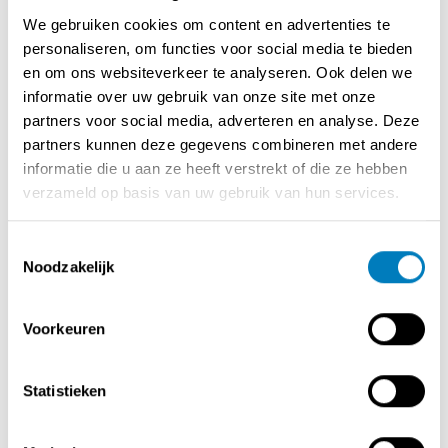
• Topligging nabij grote invalswegen: uitstekende
We gebruiken cookies om content en advertenties te
bereikbaarheid en voldoende parkeergelegenheid voor
personaliseren, om functies voor social media te bieden
de winkel
en om ons websiteverkeer te analyseren. Ook delen we
• Ruime showroom: ca. 1.000 m² winkelruimte,
informatie over uw gebruik van onze site met onze
aangevuld met stockage ruimte in de kelder en
partners voor social media, adverteren en analyse. Deze
bovenverdieping
partners kunnen deze gegevens combineren met andere
• Sterk en ervaren team: medewerkers met jarenlange
informatie die u aan ze heeft verstrekt of die ze hebben
ervaring en autonome werking
verzameld op basis van uw gebruik van hun services.
• Sterke reputatie en lokale verankering: gekende naam
in de regio met een trouw klantenbestand
Toestemmingsselectie
• Combinatie met investeringsvastgoed mogelijk: het
Noodzakelijk
pand omvat naast de winkelruimte ook 6
appartementen met parkeerplaatsen
Voorkeuren
Aanbod
Overdracht van eigendom
Statistieken
Verkoop van goodwill/handelsfonds, inclusief:
• Volledige winkelactiviteit
• Klantenbestand