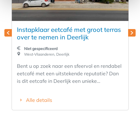
Instapklaar eetcafé met groot terras
over te nemen in Deerlijk
Niet gespecificeerd
West-Vlaanderen, Deerlijk
Bent u op zoek naar een sfeervol en rendabel
eetcafé met een uitstekende reputatie? Dan
is dit eetcafe in Deerlijk een unieke
opportuniteit. Deze gekende horecazaak
werd slechts drie jaar geleden volledig
Alle details
vernieuwd en is uitgegroeid tot een vaste
waarde in de regio. Het eetcafé beschikt over
een gezellig interieur met 35 zitplaatsen en
een ruim, zonnig terras met plaats voor maar
liefst 80 gasten. Dankzij de grote overdekte