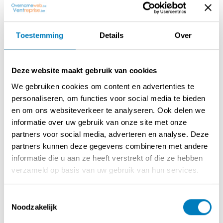
Prijs: Niet gespecificeerd
Reden: Medisch ongeval
Toestemming
Details
Over
Beschrijving
Deze website maakt gebruik van cookies
Prachtige brasserie / tearoom met
We gebruiken cookies om content en advertenties te
uitbreidingsmogelijkheden en een zeer groot terras en
personaliseren, om functies voor social media te bieden
tuin over te nemen in centrum Beverlo.
en om ons websiteverkeer te analyseren. Ook delen we
Instapklaar en onmiddellijk te starten, prijs en
informatie over uw gebruik van onze site met onze
betaalmogelijkheden te bespreken.
partners voor social media, adverteren en analyse. Deze
partners kunnen deze gegevens combineren met andere
informatie die u aan ze heeft verstrekt of die ze hebben
verzameld op basis van uw gebruik van hun services.
Contact opnemen met de verkoper
Toestemmingsselectie
Noodzakelijk
DEEL DEZE ADVERTENTIE