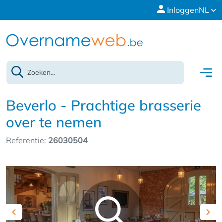
Inloggen
NL
Beverlo - Prachtige brasserie
over te nemen
Referentie:
26030504
Previous
Nex