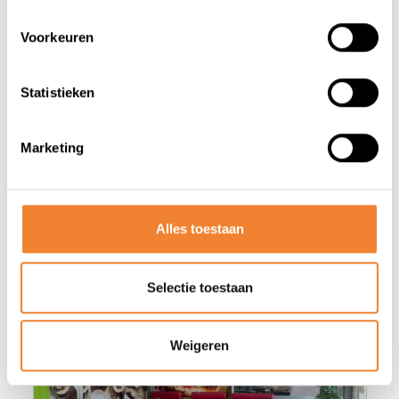
DEEL DEZE ADVERTENTIE
Voorkeuren
Statistieken
Marketing
Misschien vind je deze advertenties
ook wel interessant
Alles toestaan
Selectie toestaan
Weigeren