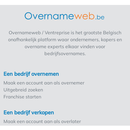
zelfstandige ondernemer of iemand die een
bestaande horecazaak wil overnemen zonder
Pittabar + electriciteitspaneel aanwezig
+-15.000Kw per jaar 📍Locatie: Maldegem
hoekplaats recht over de zaak is er een
Overnameweb / Ventreprise is het grootste Belgisch
school Type: horecazaak // pizzeria 🔑Te
onafhankelijk platform waar ondernemers, kopers en
koop/ ter overname Meer informatie, foto’s en
overname experts elkaar vinden voor
voorwaarde zijn beschikbaar bij interesse 📩
bedrijfsovernames.
neem gerust contact op voor meer informatie
of een bezoek.
Een bedrijf overnemen
Maak een account aan als overnemer
Uitgebreid zoeken
Franchise starten
Een bedrijf verkopen
Maak een account aan als overlater
Troeven Overnameweb