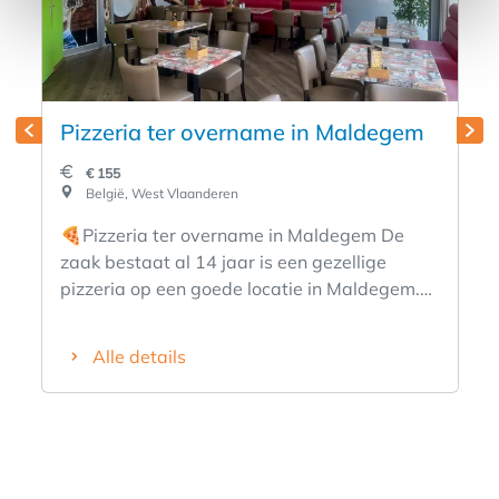
Pizzeria ter overname in Maldegem
€ 155
België, West Vlaanderen
🍕Pizzeria ter overname in Maldegem De
zaak bestaat al 14 jaar is een gezellige
pizzeria op een goede locatie in Maldegem.
De zaak is geschikt voor iemand die graag
een eigen horecazaak wil uitbouwen. De
Alle details
pizzeria biedt mogelijkheden voor afhaal,
levering en ter plaatse eten. De zaak beschikt
over de nodige inrichting en
keukenapparatuur om meteen verder te
kunnen werken. Een mooie kans voor een