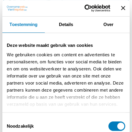
Prijs: Niet gespecificeerd
Reden: Stoppen in de horeca
Toestemming
Details
Over
Beschrijving
Deze website maakt gebruik van cookies
Horecazaak met inboedel over te nemen.
Goed gelegen tussen Brasschaat - Schoten - Merksem -
We gebruiken cookies om content en advertenties te
Kapellen
personaliseren, om functies voor social media te bieden
Reden : Stoppen in de horeca
en om ons websiteverkeer te analyseren. Ook delen we
informatie over uw gebruik van onze site met onze
Handelsfonds over te nemen
partners voor social media, adverteren en analyse. Deze
partners kunnen deze gegevens combineren met andere
informatie die u aan ze heeft verstrekt of die ze hebben
verzameld op basis van uw gebruik van hun services.
Contact opnemen met de verkoper
Toestemmingsselectie
Noodzakelijk