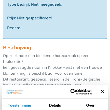
Type bedrijf: Niet meegedeeld
Prijs: Niet gespecificeerd
Reden:
Beschrijving
Op zoek naar een bloeiende horecazaak op een
toplocatie?
Een gevestigde naam in Knokke-Heist met een trouwe
klantenkring, is beschikbaar voor overname.
Dit restaurant, gespecialiseerd in de Frans-Belgische
keuken, is volledig uitgerust en instapklaar.
Uitstekende Ligging:
Gelegen aan het Heldenplein, tussen de Zeedijk en de
Toestemming
Details
Over
Elisabetlaan, vlak bij de nieuwe Heldentoren