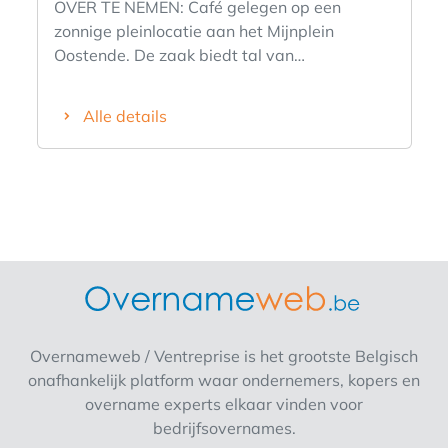
OVER TE NEMEN: Café gelegen op een
zonnige pleinlocatie aan het Mijnplein
Oostende. De zaak biedt tal van
mogelijkheden voor verdere ontwikkeling en
staat bekend als een gezellig en toegankelijk
Alle details
koffie- en dessertcafé met een warme,
gastvrije uitstraling en een sterke focus op
verse patisserie. Dankzij de centrale ligging
geniet het café van een constante passage
van zowel lokale bezoekers als toeristen en
tweede verblijvers. Het hele jaar door
beschikt de zaak over een terras aansluitend
aan de tearoom. Bovendien bestaat de
mogelijkheid om het terras uit te breiden op
het Mijnplein tijdens de zomerperiode.
Overnameweb / Ventreprise is het grootste Belgisch
Indeling: - gelijkvloers (80m²): gelagzaal - bar
onafhankelijk platform waar ondernemers, kopers en
- keuken - toiletten - ruime kelder (45m²).
overname experts elkaar vinden voor
Extra troeven: - Parking voor de deur, met het
bedrijfsovernames.
eerste uur gratis parkeren; - Wekelijkse markt