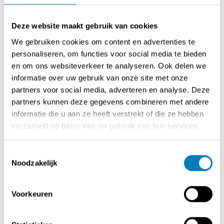
Goede zichtbaarheid en veel passage
Voldoende parkeermogelijkheden rond het plein
Deze website maakt gebruik van cookies
We gebruiken cookies om content en advertenties te
Capaciteit & Inrichting:
personaliseren, om functies voor social media te bieden
105 zitplaatsen, verdeeld over het binnenrestaurant en
en om ons websiteverkeer te analyseren. Ook delen we
de veranda die ook volledig geopend kan worden
informatie over uw gebruik van onze site met onze
Volledig uitgeruste keuken met gasvuur (8 bekken),
partners voor social media, adverteren en analyse. Deze
teppanyakiplaat, combisteamer, dubbele friteuse,
partners kunnen deze gegevens combineren met andere
dampkap en voldoende koelingen
informatie die u aan ze heeft verstrekt of die ze hebben
Eigen koffiemachine & tapinstallatie met 5 kranen
verzameld op basis van uw gebruik van hun services.
Ruime kelder voor opslag
Extra Troeven:
Toestemmingsselectie
Noodzakelijk
Vast en trouw cliënteel
Vrij van brouwer
Cijfers inkijkbaar na een eerste bezoek
Voorkeuren
Huurprijs: €3.100 per maand