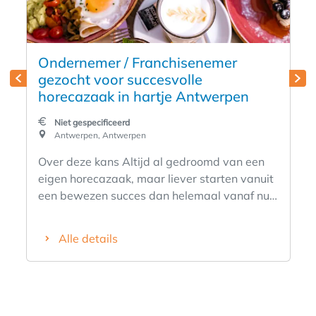
Ondernemer / Franchisenemer
gezocht voor succesvolle
horecazaak in hartje Antwerpen
Niet gespecificeerd
Antwerpen, Antwerpen
Over deze kans Altijd al gedroomd van een
eigen horecazaak, maar liever starten vanuit
een bewezen succes dan helemaal vanaf nul?
Wij zoeken een ondernemende
franchisenemer voor onze bestaande
Alle details
vestiging in het centrum van Antwerpen.
Deze volledig operationele ontbijt- en
lunchzaak is gevestigd op een uitstekende A-
locatie, beschikt over een herkenbaar merk,
een trouwe klantenkring en een bewezen