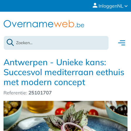
Inloggen
NL
Antwerpen - Unieke kans:
Succesvol mediterraan eethuis
met modern concept
Referentie:
25101707