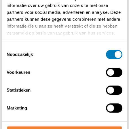
toets
informatie over uw gebruik van onze site met onze
✅ Moderne inrichting en volledig uitgeruste keuken
partners voor social media, adverteren en analyse. Deze
✅ Vaste klantenkring en gunstige ligging met veel
partners kunnen deze gegevens combineren met andere
passage
informatie die u aan ze heeft verstrekt of die ze hebben
✅ Instapklaar – geen bijkomende investeringen nodig
verzameld op basis van uw gebruik van hun services.
✅ Interessante overnamevoorwaarden
Een unieke kans om een hedendaags en rendabel
Toestemmingsselectie
eetconcept over te nemen dat de zon van de
Noodzakelijk
Middellandse Zee naar de stad brengt.
Interesse of meer info? Vul het formulier in en we
contacteren je snel.
Voorkeuren
Statistieken
Contact opnemen met de verkoper
Marketing
DEEL DEZE ADVERTENTIE