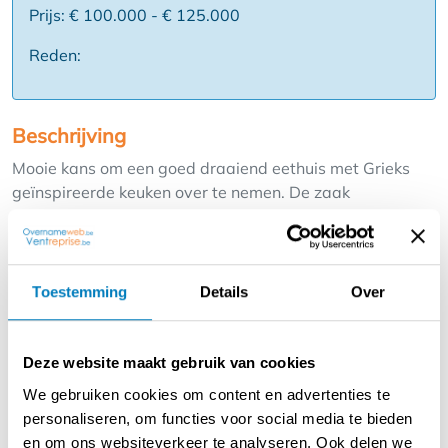
Prijs: € 100.000 - € 125.000
Reden:
Beschrijving
Mooie kans om een goed draaiend eethuis met Grieks
geïnspireerde keuken over te nemen. De zaak
combineert authentieke smaken met een hedendaagse
presentatie en heeft intussen een trouwe klantenkring
opgebouwd.
Het interieur is stijlvol, fris en eigentijds, volledig
Toestemming
Details
Over
ingericht voor zowel take-away als eetgelegenheid ter
plaatse. Alles is tiptop in orde en direct instapklaar –
ideaal voor een ondernemer die een populair, modern
Deze website maakt gebruik van cookies
horecaconcept wil verderzetten.
We gebruiken cookies om content en advertenties te
Troeven:
personaliseren, om functies voor social media te bieden
✅ Sterk en herkenbaar concept met mediterraanse
en om ons websiteverkeer te analyseren. Ook delen we