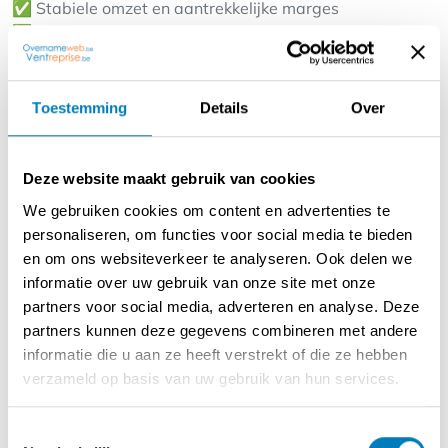
✅ Stabiele omzet en aantrekkelijke marges
✅ Training en begeleiding vanuit franchiseorganisatie
✅ Gunstige huurvoorwaarden en goede ligging
De studio biedt professionele behandelingen voor
Toestemming
Details
Over
permanente ontharing met geavanceerde apparatuur en
hoogwaardige producten. Dankzij het succesvolle
franchiseconcept profiteert u van marketing, knowhow
Deze website maakt gebruik van cookies
en een herkenbare formule die sterk in opkomst is.
We gebruiken cookies om content en advertenties te
Interesse of meer informatie? Bent u op zoek naar een
personaliseren, om functies voor social media te bieden
bloeiende onderneming binnen de schoonheids- en
en om ons websiteverkeer te analyseren. Ook delen we
wellnessbranche?
informatie over uw gebruik van onze site met onze
Dan is deze moderne en winstgevende ontharingsstudio
partners voor social media, adverteren en analyse. Deze
– onderdeel van een sterk groeiend internationaal
partners kunnen deze gegevens combineren met andere
franchisenetwerk – een uitstekende kans voor
informatie die u aan ze heeft verstrekt of die ze hebben
ondernemers met gevoel voor beauty en dienstverlening.
verzameld op basis van uw gebruik van hun services.
✅ Bewezen franchiseconcept met sterke
Toestemmingsselectie
merkondersteuning