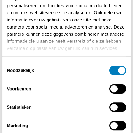
Wat je krijgt:
personaliseren, om functies voor social media te bieden
✅ Operationele winkel met trouwe klantenkring
en om ons websiteverkeer te analyseren. Ook delen we
✅ Sterk merk met internationale uitstraling
informatie over uw gebruik van onze site met onze
✅ Begeleiding, collecties en marketing door het
partners voor social media, adverteren en analyse. Deze
hoofdkantoor
partners kunnen deze gegevens combineren met andere
✅ Kans om zelfstandig ondernemer te worden binnen
informatie die u aan ze heeft verstrekt of die ze hebben
een bewezen formule
verzameld op basis van uw gebruik van hun services.
Wat we zoeken:
Toestemmingsselectie
✅ Gemotiveerde ondernemers (of mensen die de stap
Noodzakelijk
willen zetten) met passie voor mode, service en beleving
✅ Ervaring in retail is een plus, maar geen vereiste
Voorkeuren
Interesse in deze overname of in het franchiseconcept?
Neem vrijblijvend contact met ons op!
Statistieken
Marketing
Contact opnemen met de verkoper