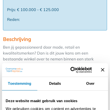
Prijs: € 100.000 - € 125.000
Reden:
Beschrijving
Ben jij gepassioneerd door mode, retail en
kwaliteitsmerken? Dan is dit jouw kans om een
bestaande winkel over te nemen binnen een sterk
franchiseconcept.
Dit premium kledingmerk combineert tijdloze elegantie
met een casual sportieve uitstraling.
Toestemming
Details
Over
De franchisenemer geniet van een gevestigde
merknaam, marketingondersteuning en een loyale
klantenbasis.
Deze website maakt gebruik van cookies
We gebruiken cookies om content en advertenties te