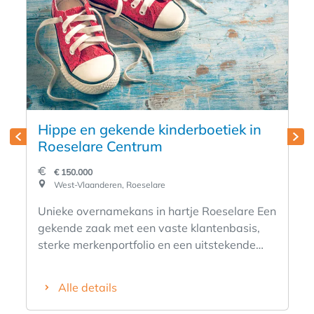
Hippe en gekende kinderboetiek in
Roeselare Centrum
€ 150.000
West-Vlaanderen, Roeselare
Unieke overnamekans in hartje Roeselare Een
gekende zaak met een vaste klantenbasis,
sterke merkenportfolio en een uitstekende
ligging in één van de drukste winkelstraten
van Roeselare.Wat je overneemt:• Stock ter
Alle details
waarde van ±€60.000• Volledige
winkelinrichting (waarde €25.000)• Goodwill