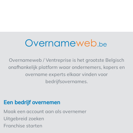
en klantenbestand• Gunstig huurcontract
Waarom nu interessant:De zaak draait
stabiel. Er is duidelijk groeipotentieel voor wie
inzet op online verkoop en sociale media —
een kanaal dat momenteel minder actief
benut wordt. Overgangsperiode
inbegrepen:De huidige zaakvoerder werkt
een periode mee na overname, zorgt voor een
Overnameweb / Ventreprise is het grootste Belgisch
warme overdracht en stelt je persoonlijk voor
onafhankelijk platform waar ondernemers, kopers en
aan leveranciers en merken.Vraagprijs
overname experts elkaar vinden voor
inclusief stock op overdrachtsdatum Meer
bedrijfsovernames.
informatie beschikbaar na contactname.
Een bedrijf overnemen
Maak een account aan als overnemer
Uitgebreid zoeken
Franchise starten