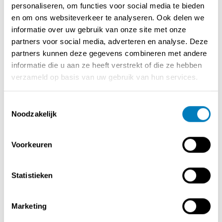
personaliseren, om functies voor social media te bieden
✅ Interessante marges en groeipotentieel
en om ons websiteverkeer te analyseren. Ook delen we
✅ Opleiding voorzien
informatie over uw gebruik van onze site met onze
partners voor social media, adverteren en analyse. Deze
Profiel
partners kunnen deze gegevens combineren met andere
informatie die u aan ze heeft verstrekt of die ze hebben
✅Commercieel en ondernemend
verzameld op basis van uw gebruik van hun services.
✅ Passie voor auto’s
Interesse?
Toestemmingsselectie
Noodzakelijk
Wil jij deel uitmaken van een sterk groeiend autoconcept
en bouwen aan je toekomst als zelfstandig ondernemer?
Voorkeuren
Laat je gegevens achter en ontvang snel meer info over
deze opportuniteit!
Statistieken
Marketing
Contact opnemen met de verkoper