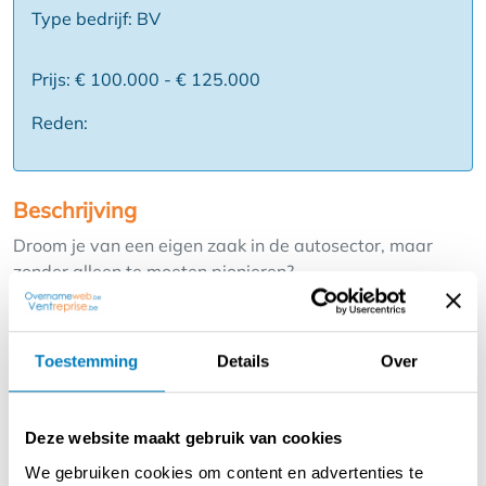
Type bedrijf: BV
Prijs: € 100.000 - € 125.000
Reden:
Beschrijving
Droom je van een eigen zaak in de autosector, maar
zonder alleen te moeten pionieren?
Dit gevestigde autoconcept (naam wordt meegedeeld
bij eerste contact) biedt jou de kans om te starten met
een bewezen formule, professionele ondersteuning en
Toestemming
Details
Over
sterke merkbekendheid.
Troeven:
Deze website maakt gebruik van cookies
✅Gekend merk & professionele begeleiding
We gebruiken cookies om content en advertenties te
✅ Centrale marketing & leadgeneratie