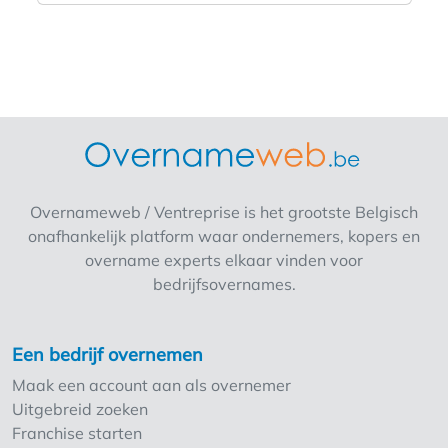
serviceconcept binnen onderhoud en
herstellingen. In (stad) is er veel potentieel
voor de juiste ambitieuze ondernemer Heeft u
✅ Ondernemerszin en hands-on
ingesteldheid ✅ Affiniteit met techniek of
automotive ✅ Klantgericht en commercieel
Waarom deze kans grijpen? ✅ Werken onder
een gevestigd en gekend concept ✅
Ondersteuning bij opstart en werking ✅
Overnameweb / Ventreprise is het grootste Belgisch
Toegang tot aankoopvoordelen en marketing
onafhankelijk platform waar ondernemers, kopers en
✅ Activiteit met stabiele en terugkerende
overname experts elkaar vinden voor
inkomsten ???? Interesse? Laat uw gegevens
bedrijfsovernames.
na en wij contacteren u binnen de 48 uur.
Een bedrijf overnemen
Maak een account aan als overnemer
Uitgebreid zoeken
Franchise starten