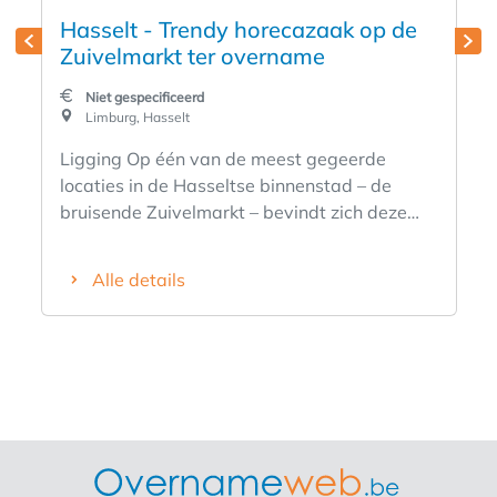
Hasselt - Trendy horecazaak op de
Zuivelmarkt ter overname
Niet gespecificeerd
Limburg, Hasselt
Ligging Op één van de meest gegeerde
locaties in de Hasseltse binnenstad – de
bruisende Zuivelmarkt – bevindt zich deze
hippe en volledig instapklare horecazaak ter
overname. De Zuivelmarkt is hét culinaire
Alle details
trefpunt van de stad, waar een continue
stroom van shoppers, studenten, toeristen en
bewoners zorgt voor maximale zichtbaarheid
en een sterke, constante passage. Daarnaast
vormt deze locatie het decor van grote
stadsevenementen zoals de Jeneverfeesten,
de Hasseltse kermis en de gezellige
Kerstmarkt. Als verbindingsas tussen de