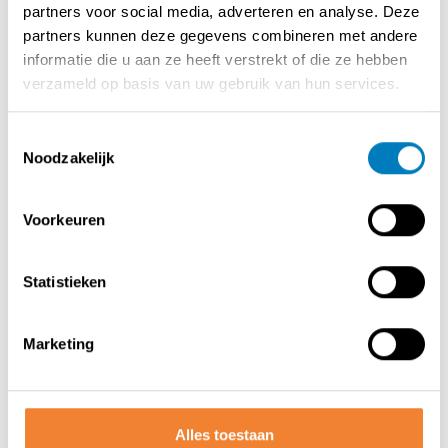
partners voor social media, adverteren en analyse. Deze
Beperkt opstart- en ondernemersrisico
partners kunnen deze gegevens combineren met andere
Ondersteuning op vlak van marketing, aankoop en
informatie die u aan ze heeft verstrekt of die ze hebben
operationele werking
verzameld op basis van uw gebruik van hun services.
Ben jij bereid tot hard werken, met mooie verdiensten en
een beperkt risico?
Toestemmingsselectie
Noodzakelijk
Interesse? Vraag vrijblijvend meer informatie aan via het
formulier en we contacteren je snel!
Voorkeuren
Contact opnemen met de verkoper
Statistieken
Marketing
DEEL DEZE ADVERTENTIE
Alles toestaan