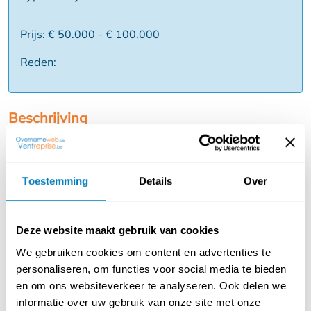
Prijs: € 50.000 - € 100.000
Reden:
Beschrijving
Horeca ondernemer worden zeer risicovol? Het kan ook
anders.
Toestemming
Details
Over
Voor een geroemd eigentijds (ontbijt en) lunch concept
zijn wij op zoek naar ondernemers met goesting in (stad)
Deze website maakt gebruik van cookies
Wordt nu uw eigen baas en geniet van
We gebruiken cookies om content en advertenties te
personaliseren, om functies voor social media te bieden
Winstgevend concept en businessmodel vanaf dag één
en om ons websiteverkeer te analyseren. Ook delen we
Bekend merk reeds aanwezig in tal van Belgische
informatie over uw gebruik van onze site met onze
steden