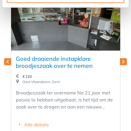
Goed draaiende instapklare
broodjeszaak over te nemen
€ 123
Oost-Vlaanderen, Gent
Broodjeszaak ter overname Na 21 jaar met
passie te hebben uitgebaat, is het tijd om de
zaak over te dragen en aan een nieuwe
levensfase te beginnen. Daarom wordt onze
zaak, gelegen in de Koning Albertlaan in
Alle details
Gent, ter overname aangeboden. De zaak