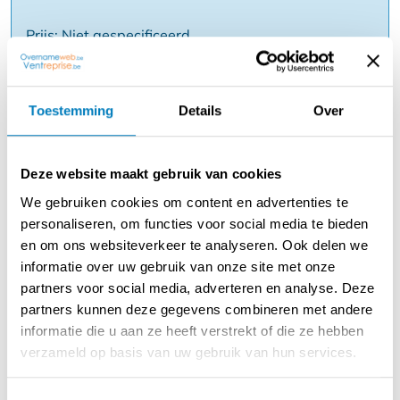
Prijs: Niet gespecificeerd
Reden:
Toestemming
Details
Over
Beschrijving
Een zeer goed draaiende broodjeszaak met veel
Deze website maakt gebruik van cookies
potentieel op een toplocatie, met vele bedrijven in de
We gebruiken cookies om content en advertenties te
omgeving.
personaliseren, om functies voor social media te bieden
Een sfeervolle en gezellige inrichting, er zijn binnen 30 en
en om ons websiteverkeer te analyseren. Ook delen we
buiten 30 zitplaatsen voorzien, met een voor en achter
informatie over uw gebruik van onze site met onze
terras.
partners voor social media, adverteren en analyse. Deze
Volledig ingerichte keuken en bijkeuken, de vriescel en
partners kunnen deze gegevens combineren met andere
koelcel bevinden zich buiten.
informatie die u aan ze heeft verstrekt of die ze hebben
verzameld op basis van uw gebruik van hun services.