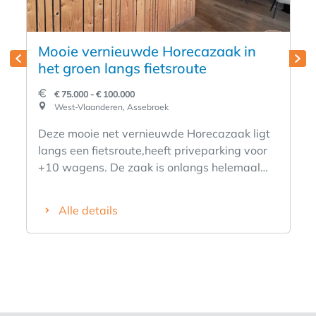
Mooie vernieuwde Horecazaak in
het groen langs fietsroute
€ 75.000 - € 100.000
West-Vlaanderen, Assebroek
Deze mooie net vernieuwde Horecazaak ligt
langs een fietsroute,heeft priveparking voor
+10 wagens. De zaak is onlangs helemaal
vernieuwd en heeft +-60 zitplaatsen binnen
en +-60 zitplaatsen buiten. Bovendien heeft
Alle details
de zaak een mooie speeltuin. Zeer veel
mogelijkheden in deze zaak.Boven de zaak is
een ruim appartement met 2 slaapkamers. Er
is een mooie keuken met een
doorschuifvaatwas, een Rational steamer
;een pro saeco koffieautomaat, enz. De zaak