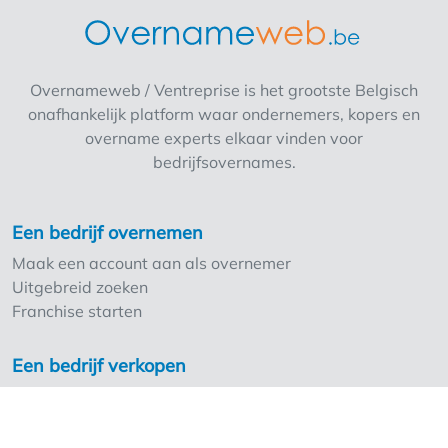
wordt nu succesvol beheerd,maar de
uitbaters doen deze zaak weg wegens
lichamelijke problemen. De zaak is vrij van
Brouwer!
Overnameweb / Ventreprise is het grootste Belgisch
onafhankelijk platform waar ondernemers, kopers en
overname experts elkaar vinden voor
bedrijfsovernames.
Een bedrijf overnemen
Maak een account aan als overnemer
Uitgebreid zoeken
Franchise starten
Een bedrijf verkopen
Maak een account aan als overlater
Troeven Overnameweb
Tarieven