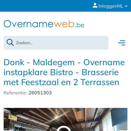
Inloggen
NL
Donk - Maldegem - Overname
instapklare Bistro - Brasserie
met Feestzaal en 2 Terrassen
Referentie:
26051303