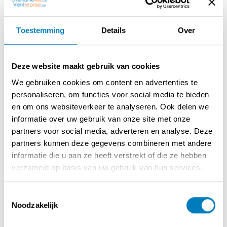
Troeven:
+ 2 ruime TERRASSEN!
+ Met TUIN!
Toestemming
Details
Over
+ Polyvalente Zaal aanwezig met afzonderlijke bar!
+ Bewezen omzet!
+ Bewezen Gastropub concept!
Deze website maakt gebruik van cookies
+ Gezins- en kindvriendelijk!
We gebruiken cookies om content en advertenties te
+ Reeds 12 jaar dezelfde uitbaters!
personaliseren, om functies voor social media te bieden
+ Vast cliënteel!
en om ons websiteverkeer te analyseren. Ook delen we
+ Goede reviews met een uitstekende score van 9 op 10!
informatie over uw gebruik van onze site met onze
+ Vlotte bereikbaarheid!
partners voor social media, adverteren en analyse. Deze
+ Goede parkeermogelijkheid in de buurt!
partners kunnen deze gegevens combineren met andere
informatie die u aan ze heeft verstrekt of die ze hebben
Omvat een gelagzaal met bar (10 plaatsen aan bar) met
verzameld op basis van uw gebruik van hun services.
een capaciteit van +- 50 personen, een afzonderlijke
zaal inclusief ingerichte bar met een capaciteit van 50
Toestemmingsselectie
personen, een derde zaal voor een 30-tal personen,
Noodzakelijk
sanitaire ruimte, volledig ingerichte keuken, zeer ruime
bijkeuken met koelcel, tweede bijkeuken voor drank en