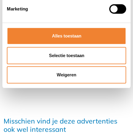
Reden van overname: Verhuis partners .
Marketing
Contact opnemen met de verkoper
Alles toestaan
Selectie toestaan
DEEL DEZE ADVERTENTIE
Weigeren
Misschien vind je deze advertenties
ook wel interessant