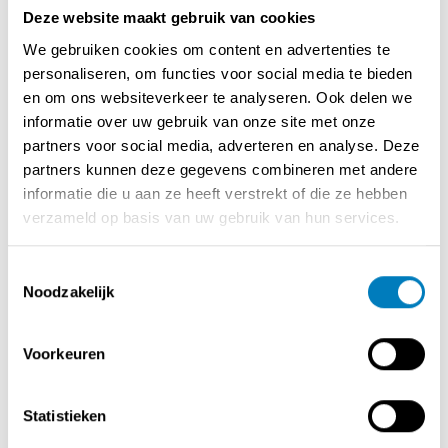
Deze website maakt gebruik van cookies
De zaak beschikt over een zeer ruime lichtrijke zaal met
ongeveer 50 zitplaatsen en een aangenaam terras met
We gebruiken cookies om content en advertenties te
ongeveer 30 zitplaatsen. Dankzij de grote open ruimtes
personaliseren, om functies voor social media te bieden
biedt het pand tal van mogelijkheden voor
en om ons websiteverkeer te analyseren. Ook delen we
restaurantservice, groepsdiners en zakelijke
informatie over uw gebruik van onze site met onze
ontvangsten.
partners voor social media, adverteren en analyse. Deze
Strategisch gelegen tussen verschillende kantoren en
partners kunnen deze gegevens combineren met andere
bedrijven geniet de zaak van een constante passage en
informatie die u aan ze heeft verstrekt of die ze hebben
een stabiele klantenbasis tijdens zowel lunch als diner.
verzameld op basis van uw gebruik van hun services.
Bovendien is er in de directe omgeving weinig tot geen
concurrentie, wat zorgt voor een sterke commerciële
Toestemmingsselectie
positie en extra groeipotentieel.
Noodzakelijk
Deze volledig instapklare horecazaak biedt een unieke
opportuniteit voor een ambitieuze uitbater die op zoek is
Voorkeuren
naar een rendabel restaurant met karakter, uitstraling
en bewezen succes.
Neem gerust contact op voor meer informatie.
Statistieken