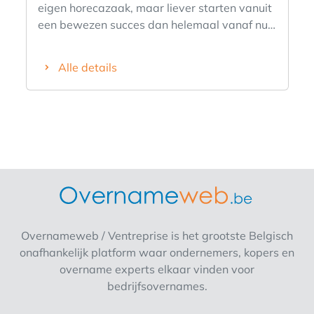
eigen horecazaak, maar liever starten vanuit
een bewezen succes dan helemaal vanaf nul?
Wij zoeken een ondernemende
franchisenemer voor onze bestaande
Alle details
vestiging in het centrum van Antwerpen.
Deze volledig operationele ontbijt- en
lunchzaak is gevestigd op een uitstekende A-
locatie, beschikt over een herkenbaar merk,
een trouwe klantenkring en een bewezen
bedrijfsmodel. Je stapt dus niet in een start-
up, maar neemt de dagelijkse exploitatie
over van een bestaande vestiging met een
sterke basis. Waarom deze kans uniek is -
Bestaande en volledig ingerichte horecazaak.
Overnameweb / Ventreprise is het grootste Belgisch
-Gevestigd op een toplocatie in het centrum
onafhankelijk platform waar ondernemers, kopers en
van Antwerpen. -Onderdeel van een
overname experts elkaar vinden voor
bewezen concept met meerdere succesvolle
bedrijfsovernames.
vestigingen. -Professionele ondersteuning op
het gebied van marketing, inkoop, operations