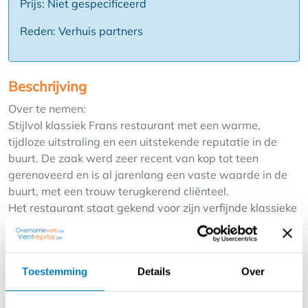
Prijs: Niet gespecificeerd
Reden: Verhuis partners
Beschrijving
Over te nemen:
Stijlvol klassiek Frans restaurant met een warme,
tijdloze uitstraling en een uitstekende reputatie in de
buurt. De zaak werd zeer recent van kop tot teen
gerenoveerd en is al jarenlang een vaste waarde in de
buurt, met een trouw terugkerend cliënteel.
Het restaurant staat gekend voor zijn verfijnde klassieke
keuken waar kwaliteit en gastvrijheid centraal staan. In
een toegankelijke sfeer genieten gasten van pure
gerechten, zorgvuldig bereid met kwalitatieve producten
Toestemming
Details
Over
en aandacht voor detail. Het concept combineert culinair
vakmanschap met een aangename totaalbeleving waar
klanten graag uitgebreid tafelen.