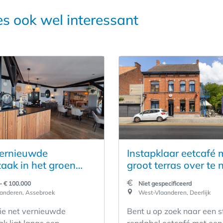
es ook wel interessant
ernieuwde
Instapklaar eetcafé 
aak in het groen
groot terras over te
etsroute
in Deerlijk
- € 100.000
Niet gespecificeerd
anderen, Assebroek
West-Vlaanderen, Deerlijk
e net vernieuwde
Bent u op zoek naar een s