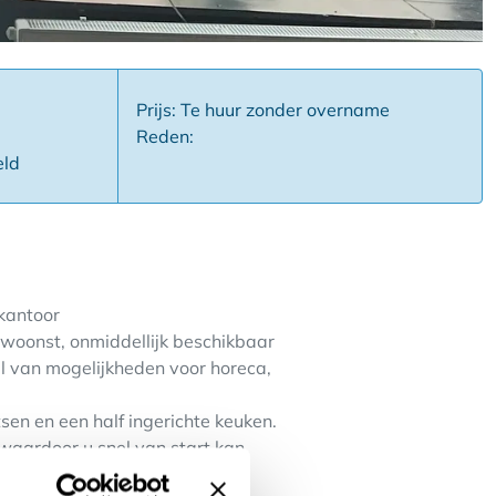
Prijs: Te huur zonder overname
Reden:
eld
 kantoor
 woonst, onmiddellijk beschikbaar
al van mogelijkheden voor horeca,
sen en een half ingerichte keuken.
 waardoor u snel van start kan