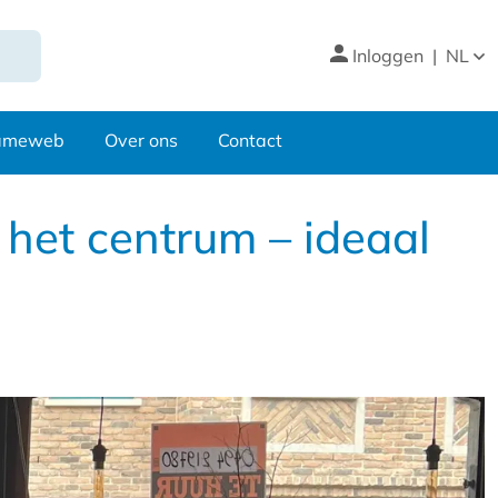
Inloggen
|
NL
nameweb
Over ons
Contact
het centrum – ideaal