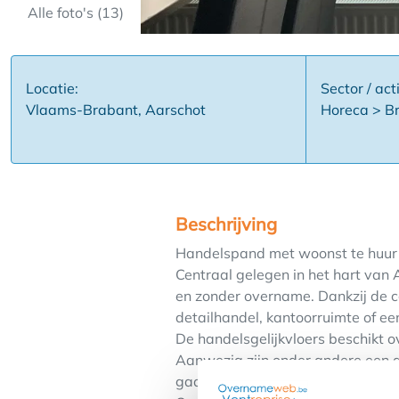
Alle foto's (13)
Locatie:
Sector / acti
Vlaams-Brabant, Aarschot
Horeca > Br
Beschrijving
Handelspand met woonst te huur i
Centraal gelegen in het hart van 
en zonder overname. Dankzij de c
detailhandel, kantoorruimte of e
De handelsgelijkvloers beschikt o
Aanwezig zijn onder andere een ga
gaan met uw activiteit.