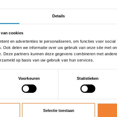
zich het woongedeelte bestaande uit een gezellige living, 
g omvat nog twee extra slaapkamers en een bureauruimte. D
rdieping die extra opslag- of gebruiksmogelijkheden biedt.
Details
zitplaatsen
 van cookies
amer en badkamer met toilet
ent en advertenties te personaliseren, om functies voor social
en bureel
. Ook delen we informatie over uw gebruik van onze site met on
e. Deze partners kunnen deze gegevens combineren met andere i
erzameld op basis van uw gebruik van hun services.
Voorkeuren
Statistieken
 van Aarschot
kantoor of combinatie wonen/werken
e
viteiten
Selectie toestaan
gt € 2.450 voor het volledige pand.