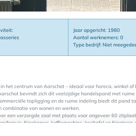
viteit:
Jaar opgericht: 1980
asseries
Aantal werknemers: 0
Type bedrijf: Niet meegede
n het centrum van Aarschot – ideaal voor horeca, winkel of
Aarschot bevindt zich dit veelzijdige handelspand met ruime
ommerciële topligging en de ruime indeling biedt dit pand t
en combinatie van wonen en werken.
ver een verzorgde zaal met plaats voor ongeveer 60 zitplaat
sfornuis, frigokamer, koffiemachine, koeltafel en frigotoog,