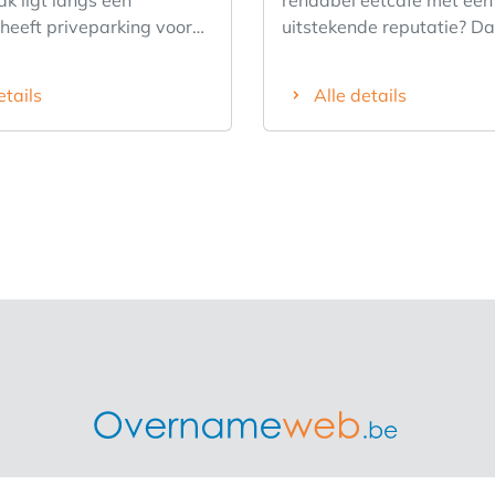
k ligt langs een
rendabel eetcafé met een
,heeft priveparking voor
uitstekende reputatie? Dan
s. De zaak is onlangs
eetcafe in Deerlijk een un
vernieuwd en heeft +-60
opportuniteit. Deze geke
etails
Alle details
en binnen en +-60
horecazaak werd slechts d
en buiten. Bovendien heeft
geleden volledig vernieuw
en mooie speeltuin. Zeer
uitgegroeid tot een vaste
lijkheden in deze
de regio. Het eetcafé beschikt over
n de zaak is een ruim
een gezellig interieur met
ent met 2 slaapkamers.
zitplaatsen en een ruim, 
 mooie keuken met een
terras met plaats voor maa
fvaatwas, een Rational
80 gasten. Dankzij de gro
een pro saeco
overdekte tent kan het te
omaat, enz. De zaak wordt
hele jaar door optimaal b
vol beheerd,maar de
worden. De professioneel
 doen deze zaak weg
uitgeruste keuken is volle
chamelijke problemen. De
instapklaar en voorzien v
ij van Brouwer!
meer een Rational combi
Merrychef oven, dubbele f
ntreprise is het grootste Belgisch onafhankelijk platform 