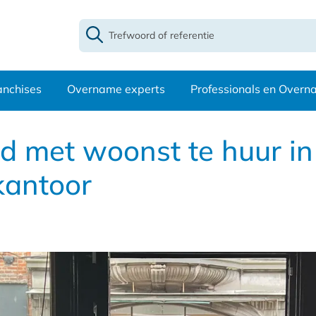
anchises
Overname experts
Professionals en Over
 met woonst te huur in 
kantoor