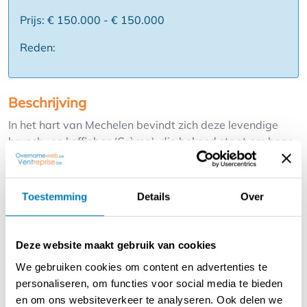
Prijs: € 150.000 - € 150.000
Reden:
Beschrijving
In het hart van Mechelen bevindt zich deze levendige
brunch- en koffiebar (Crèma), die bekend staat om haar
gezellige sfeer en populaire concept. De zaak trekt een
trouw klantenbestand aan en is daarnaast sterk
aanwezig in de regio dankzij diverse activiteiten en
Toestemming
Details
Over
samenwerkingen.
De zaak is rendabel en beschikt over een solide
Deze website maakt gebruik van cookies
operationele structuur. Er werken momenteel 2 vaste
We gebruiken cookies om content en advertenties te
medewerkers, aangevuld met een team van ongeveer
personaliseren, om functies voor social media te bieden
15 studenten en flexi-jobbers, wat zorgt voor een
en om ons websiteverkeer te analyseren. Ook delen we
flexibele en efficiënte werking.