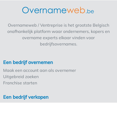
toiletten. maandeljikse huur: 2732 euro Na
succesvolle jaren bieden wij omwille van
gezondheidsredenen onze zaak volledig
instapklaar aan. We zoeken een enthousiaste
Overnameweb / Ventreprise is het grootste Belgisch
uitbater die onze zaak wilt overnemen en
onafhankelijk platform waar ondernemers, kopers en
voor onze klanten wil zorgen. Indien u
overname experts elkaar vinden voor
geïnteresseerd bent, horen we graag van u!
bedrijfsovernames.
U bent altijd welkom om langs te komen voor
een kennismaking.
Een bedrijf overnemen
Maak een account aan als overnemer
Uitgebreid zoeken
Franchise starten
Een bedrijf verkopen
Maak een account aan als overlater
Troeven Overnameweb