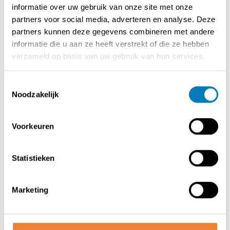
informatie over uw gebruik van onze site met onze
partners voor social media, adverteren en analyse. Deze
Naast het vaste brunch- en koffiebar concept wordt er
partners kunnen deze gegevens combineren met andere
ook catering aangeboden. Bovendien zijn er twee
informatie die u aan ze heeft verstrekt of die ze hebben
succesvolle pop-upconcepten die jaarlijks terugkeren en
verzameld op basis van uw gebruik van hun services.
extra omzet en zichtbaarheid genereren.
Toestemmingsselectie
Dankzij het uitgewerkte concept en de sterke merknaam
Noodzakelijk
is er nog aanzienlijk groeipotentieel, zowel op vlak van
uitbreiding als verdere optimalisatie van de huidige
activiteiten.
Voorkeuren
Statistieken
Contact opnemen met de verkoper
Marketing
DEEL DEZE ADVERTENTIE