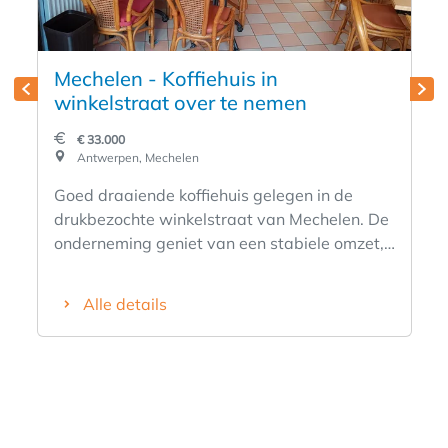
Mechelen - Koffiehuis in
winkelstraat over te nemen
€ 33.000
Antwerpen, Mechelen
Goed draaiende koffiehuis gelegen in de
drukbezochte winkelstraat van Mechelen. De
onderneming geniet van een stabiele omzet,
een sterke klantenbasis, en een uitstekende
ligging in de directe nabijheid van winkels,
Alle details
rusthuizen, scholen en een park. Het koffiehuis
is stijlvol, warm en gezellig ingericht. Het
beschikt over een binnenplaats met 44
zitplaatsen en een buitenterras aan de
voorkant met 8 tot 10 tafels. Verder heeft het
een volledig uitgeruste keuken, kelder en 2