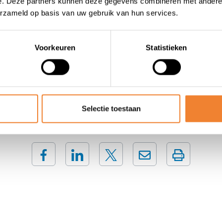
e. Deze partners kunnen deze gegevens combineren met andere i
ommerciële drive en people skills
erzameld op basis van uw gebruik van hun services.
n dynamiek, sociaal contact en een zaak runnen waar elke d
eel kansen om je eigen stempel te drukken.
 het formulier in en we contacteren je snel met meer info!
Voorkeuren
Statistieken
Contact opnemen met de verkoper
Selectie toestaan
DEEL DEZE ADVERTENTIE