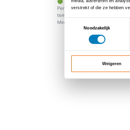
media, adverteren en analys
🟢 Ideaal voor ondernemers met c
verstrekt of die ze hebben v
Perfect voor iemand die houdt va
tempo, verantwoordelijkheid en v
Toestemmingsselectie
Meer informatie of interesse ? Vul
Noodzakelijk
Weigeren