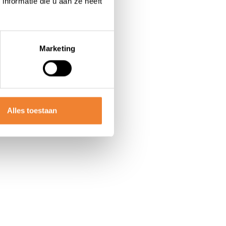
nformatie die u aan ze heeft
ag iets beweegt. Retail met
Marketing
Alles toestaan