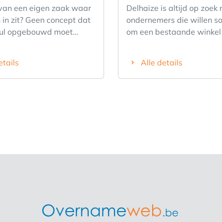
van een eigen zaak waar
Delhaize is altijd op zoek
 in zit? Geen concept dat
ondernemers die willen sol
nul opgebouwd moet
om een bestaande winkel 
aar een gevestigde
nemen/een nieuwe winkel
el waar klanten spontaan
creëren. Ben je gepassio
etails
Alle details
ndelen voor hun
voeding, een ondernemer 
e boodschappen,
nieren, ambitieus en wil je
 of last-minute dinner
baas zijn? Staat de klant a
 Sterk draaiende
centraal in wie je bent en
inkel met vaste
echte teamleider met team
sis 🟢 Topligging met
Wil je je engageren voor 
e passage en veel
snelgroeiend merk met ee
it 🟢 Bekend retailconcept
moderne formule en een 
ssionele begeleiding 🟢
rentabiliteit die je op lan
ar handelsfonds met
zal begeleiden? Sollicite
jke activiteit 🟢 Ideaal
nog en wie weet ben jij b
rnemers met people skills
de trotse uitbater van je 
ciële drive 🟢 Mooie
Delhaize (Proxy/AD)! Voor