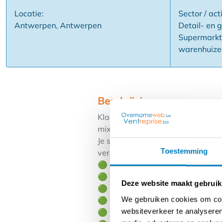
Locatie:
Sector / acti
Antwerpen, Antwerpen
Detail- en 
Supermarkte
warenhuize
Beschrijving
Klaar om je eigen supermarkt uit
mix van zelfstandig ondernemen, st
Je stapt in een winkel waar klan
Toestemming
versproducten. Dat zorgt voor ee
🟢 Sterke supermarkt met trouwe
🟢 Toplocatie met constante dag
Deze website maakt gebruik
🟢 Bekend voedingsconcept met s
We gebruiken cookies om cont
🟢 Instapklaar en operationeel ac
websiteverkeer te analyseren
🟢 Professionele ondersteuning e