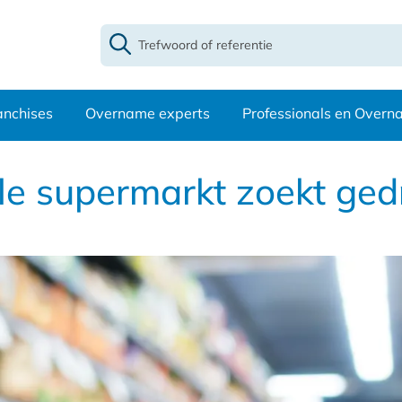
anchises
Overname experts
Professionals en Over
le supermarkt zoekt ge