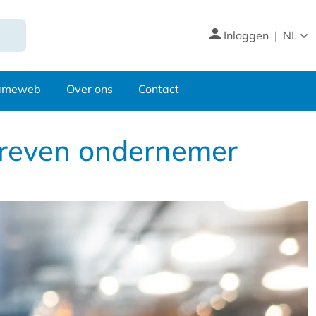
Inloggen
|
NL
nameweb
Over ons
Contact
dreven ondernemer