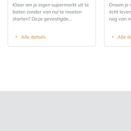
Klaar om je eigen supermarkt uit te
Droom je 
baten zonder van nul te moeten
écht leven
starten? Deze gevestigde
nog van 
voedingszaak biedt de perfecte mix
worden, m
van zelfstandig ondernemen,
buurtwink
Alle details
Alle d
stabiliteit en groeipotentieel. Je
binnenwa
stapt in een winkel waar klanten al
dagelijks
hun vaste gewoontes hebben
koffiekoek
opgebouwd: van snelle
rescue. 
boodschappen tot dagelijkse
voedingsw
versproducten. Dat zorgt voor een
klantenba
sterke basis waarop je verder kan
dagelijks
bouwen én groeien. 🟢 Sterke
visibilite
supermarkt met trouwe
met profe
klantenbasis 🟢 Toplocatie met
Instapkla
constante dagelijkse passage 🟢
onmiddelli
Bekend voedingsconcept met
voor onde
sterke reputatie 🟢 Instapklaar en
en commer