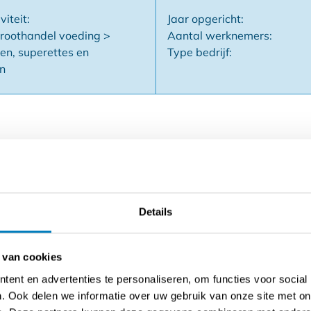
viteit:
Jaar opgericht:
groothandel voeding >
Aantal werknemers:
n, superettes en
Type bedrijf:
n
 te baten zonder van nul te moeten starten? Deze gevestigde
abiliteit en groeipotentieel.
ten al hun vaste gewoontes hebben opgebouwd: van snelle b
Details
n sterke basis waarop je verder kan bouwen én groeien.
 klantenbasis
elijkse passage
 van cookies
terke reputatie
ent en advertenties te personaliseren, om functies voor social
tief
. Ook delen we informatie over uw gebruik van onze site met on
n begeleiding