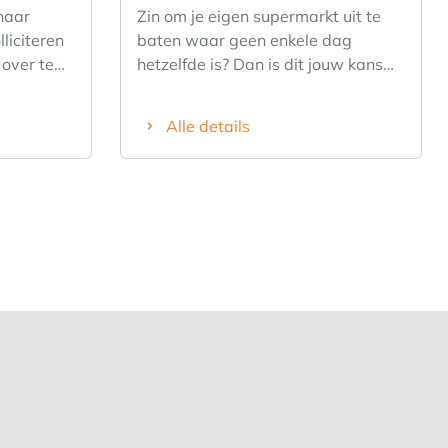
 naar
Zin om je eigen supermarkt uit te
liciteren
baten waar geen enkele dag
over te
hetzelfde is? Dan is dit jouw kans
 te
om in te stappen in een
neerd door
winkelconcept dat draait op
Alle details
in hart en
dynamiek, klantcontact en lokaal
 je eigen
ondernemen. Je bouwt verder op
ltijd
een bestaande zaak met trouwe
 ben je een
klanten en een vaste flow aan
spirit?
bezoekers. Van verse producten tot
een
dagelijkse boodschappen: deze
n
winkel speelt een centrale rol in de
bewezen
buurt en biedt mooie
ge termijn
opportuniteiten om verder te
er vandaag
groeien. 🟢 Gevestigde
innenkort
voedingswinkel met sterke lokale
eigen
verankering 🟢 Dagelijkse
 een AD is
klantenstroom en vaste