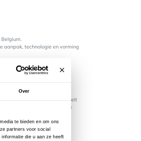
r Belgium.
ele aanpak, technologie en vorming
Over
00.000 - voor deze opportuniteit
or zal een minimum kapitalisatie
worden voorzien);
 media te bieden en om ons
ze partners voor social
 aan Carrefour met een
nformatie die u aan ze heeft