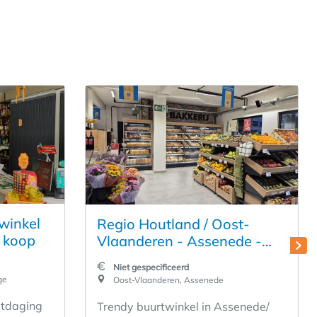
winkel
Regio Houtland / Oost-
 koop
Vlaanderen - Assenede -
Word zelfstandige uitbater
Niet gespecificeerd
bij Carrefour Express (Nieuw
ge
Oost-Vlaanderen, Assenede
project)
itdaging
Trendy buurtwinkel in Assenede/