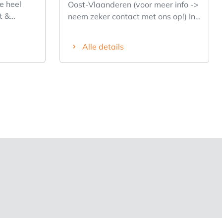
je heel
Oost-Vlaanderen (voor meer info ->
t &
neem zeker contact met ons op!) In
ig
het kader van een
aangevuld
uitbreidingsproject op de Belgische
Alle details
ies kunt
markt opent Carrefour Belgium
deze winkel en zoekt hiervoor
oor u !!
nieuwe franchisenemers. Je
inkel is
populaire Carrefour buurtwinkel
trum van
express ligt vlak bij een woon- of
vlakte van
werkzone. Dankzij de uitgebreide
ment van:
openingsuren kunnen klanten
boeken •
gemakkelijk bij jou terecht. Ons
cten •
nieuwe concept is op een
praktische manier georganiseerd
en geeft een oplossing voor elke
rijs!
maaltijd op gelijk welk moment van
otentieel
de dag, een volledig aanbod
breiden.
versproducten en een specifiek
de
assortiment van Carrefour