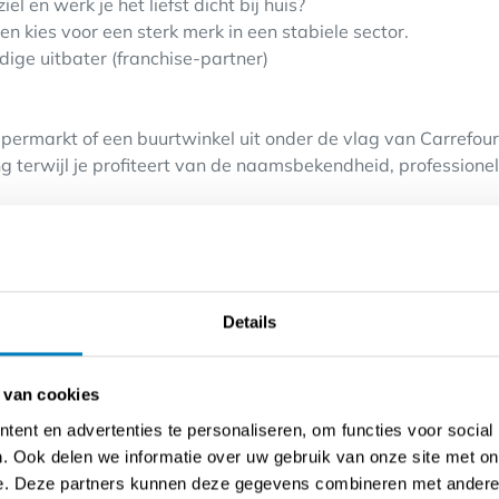
el en werk je het liefst dicht bij huis?
 en kies voor een sterk merk in een stabiele sector.
dige uitbater (franchise-partner)
permarkt of een buurtwinkel uit onder de vlag van Carrefou
g terwijl je profiteert van de naamsbekendheid, profession
r ervaring in België als franchisegever.
hebt een passie voor de klant én voor voedingsdistributie.
Details
ls en een oog voor organisatie en beheer.
rmogen voor het project (eigen inbreng gemiddeld € 80.000/1
ordt aangeboden onder een 'ter beschikking stelling' - hiervo
 van cookies
ootschap van 30K€ en zullen er nog benkgaranties moeten 
ent en advertenties te personaliseren, om functies voor social
. Ook delen we informatie over uw gebruik van onze site met on
keuren van jouw dossier, verbind jij je voor minimaal 9 jaar
e. Deze partners kunnen deze gegevens combineren met andere i