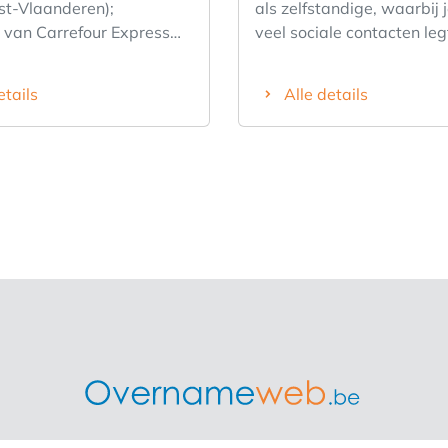
t-Vlaanderen);
als zelfstandige, waarbij 
van Carrefour Express
veel sociale contacten leg
 Franchiseconcept
tegelijk ook een volwaard
concept met volledige
inkomen kunt verdienen, 
etails
Alle details
ning van uw
met interessante commiss
partner Carrefour via
verdienen? Dan is onze rendabele
nde services (zoals bv.
dagwinkel misschien iets v
 - Assortimentsbepaling -
Omschrijving: • Onze dagw
ning/Begeleiding
ideaal gelegen in het cen
 het ganse proces - en
de stad • De winkelopper
een eigen
120 m², biedt een assorti
 dat is kiezen voor een
• kranten & tijdschriften/
ekomst. Droom je er al
rookwaren & vapingprodu
 om je eigen baas te zijn,
nationale loterij • assortiment drank
je nooit de sprong
& confiserie Voorraad niet
Ben jij een ondernemer
inbegrepen in de verkoopp
ziel en werk je het liefst
Naast dit alles is er nog p
huis? Open nu je eigen
om het assortiment uit te 
filiaal en kies voor een
De verkoop omvat zowel 