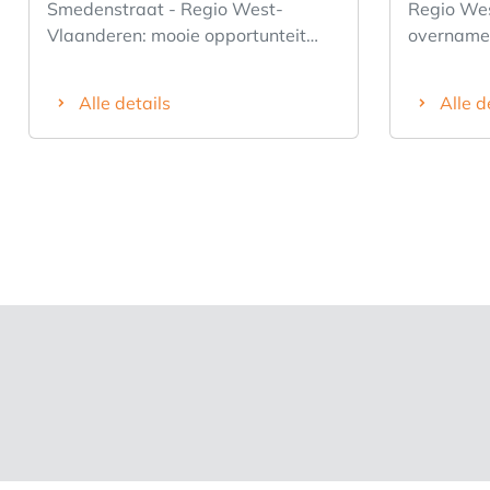
Smedenstraat - Regio West-
Regio Wes
Vlaanderen: mooie opportunteit
overname 
binnen de VESTEN); overname van
Overname
Carrefour Express
Franchise
Alle details
Alle d
Franchiseconcept met volledige
ondersteu
ondersteuning van uw
franchise
franchisepartner Carrefour via
verschille
verschillende services (zoals bv.
Opleiding
Opleiding - Assortimentsbepaling -
Ondersteu
Ondersteuning/Begeleiding
gedurende
gedurende het ganse proces - en
zoveel meer) Kiezen voor 
zoveel meer) Kiezen voor een eigen
Carrefour,
Carrefour, dat is kiezen voor een
zekere to
zekere toekomst. Droom je er al
langer van
langer van om je eigen baas te zijn,
maar heb 
maar heb je nooit de sprong
gewaagd? 
gewaagd? Ben jij een ondernemer
in hart en 
in hart en ziel en werk je het liefst
dicht bij 
dicht bij huis? Open nu je eigen
Carrefour-