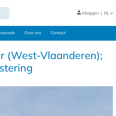
Inloggen
|
NL
nameweb
Over ons
Contact
er (West-Vlaanderen);
stering