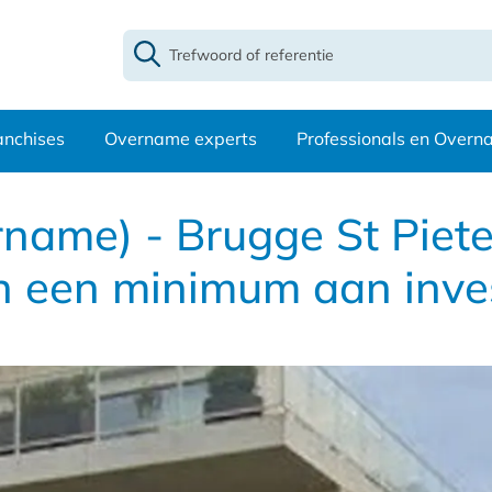
anchises
Overname experts
Professionals en Over
rname) - Brugge St Piet
n een minimum aan inve