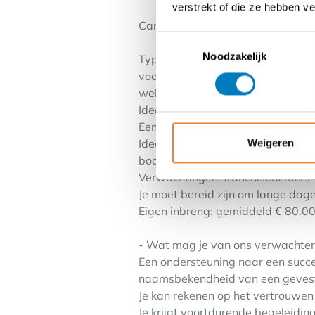
verstrekt of die ze hebben v
Carrefour Express:
Toestemmingsselectie
Noodzakelijk
Typische BUURTWINKEL (residentie
voor verdere condities - gelieve 
website www.ikwordfranchisene
Ideaal voor zelfstandigen met een
Een buurtwinkel waar alles in fun
Weigeren
Ideaal voor het kopen van verse pr
boodschappen.
Verwachtingen: franchisenemers v
Je moet bereid zijn om lange dag
Eigen inbreng: gemiddeld € 80.000
- Wat mag je van ons verwachte
Een ondersteuning naar een succes
naamsbekendheid van een gevest
Je kan rekenen op het vertrouwen
Je krijgt voortdurende begeleiding