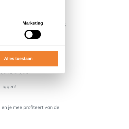
Marketing
oppel (met lokale verankering);
p deze website of via onze
kader.
Alles toestaan
ficiënte aanvulling op je
en klein team.
 liggen!
 en je mee profiteert van de