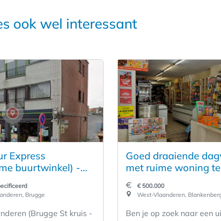
es ook wel interessant
ur Express
Goed draaiende dag
me buurtwinkel) -
met ruime woning te
St Kruis (West-
ecificeerd
€ 500.000
ren); mooie
anderen, Brugge
West-Vlaanderen, Blankenber
niteit aan een
nderen (Brugge St kruis -
Ben je op zoek naar een u
 aan investering