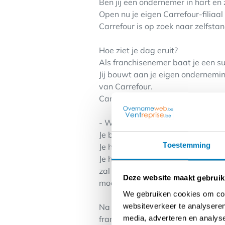
Ben jij een ondernemer in hart en zi
Open nu je eigen Carrefour-filiaal
Carrefour is op zoek naar zelfstan
Hoe ziet je dag eruit?
Als franchisenemer baat je een su
Jij bouwt aan je eigen ondernemin
van Carrefour.
Carrefour heeft al meer dan 20 jaa
- Wie zoeken we?
Je bent commercieel ingesteld en 
Toestemming
Je hebt degelijke management skil
Je hebt een eigen investeringsve
zal dit echter lager liggen; dit w
Deze website maakt gebruik
moeten gedaan worden in de venn
We gebruiken cookies om cont
websiteverkeer te analyseren
Na een selectieproces en het goed
media, adverteren en analys
franchisecontract.