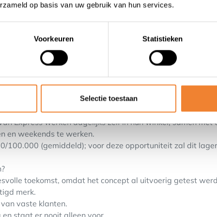
erzameld op basis van uw gebruik van hun services.
Voorkeuren
Statistieken
el) in concept Express; ideaal voor een persoon alleen of k
contact op te nemen met rekruteringsdienst via aanmelding o
mer.be
 passie voor de klant
ctie staat van makkelijk en snel winkelen in een aangenaam 
Selectie toestaan
oducten, voor een snelle oplossing voor je maaltijd of een ef
an Express werken dagelijks zelf in hun winkel, samen met e
en en weekends te werken.
/100.000 (gemiddeld); voor deze opportuniteit zal dit lager
n?
volle toekomst, omdat het concept al uitvoerig getest werd
igd merk.
 van vaste klanten.
 en staat er nooit alleen voor.