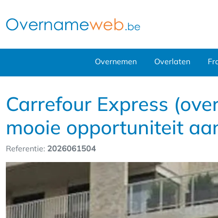
Overnemen
Overlaten
Fr
Carrefour Express (ove
mooie opportuniteit aa
Referentie:
2026061504