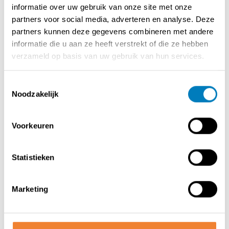
informatie over uw gebruik van onze site met onze
toestellen en materiaal waarvan twee kamers een
partners voor social media, adverteren en analyse. Deze
inloopdouche aanwezig is .
partners kunnen deze gegevens combineren met andere
Deze zijn allemaal verbonden door een lange gang met
informatie die u aan ze heeft verstrekt of die ze hebben
een wachtruimte met een zitzetel .
verzameld op basis van uw gebruik van hun services.
Verder nog een bureel , een toilet en een keukentje met
eetruimte . Achteraan een klein tuintje .
Toestemmingsselectie
Deze mooie zaak heeft momenteel twee sluitingsdagen
Noodzakelijk
en is enkel overdag open .
Overname van de aandelen .
Prachtige ligging !
Voorkeuren
Statistieken
Contact opnemen met de verkoper
Marketing
DEEL DEZE ADVERTENTIE