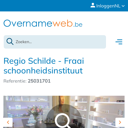
Inloggen
NL
Regio Schilde - Fraai
schoonheidsinstituut
Referentie:
25031701
Previous
Nex