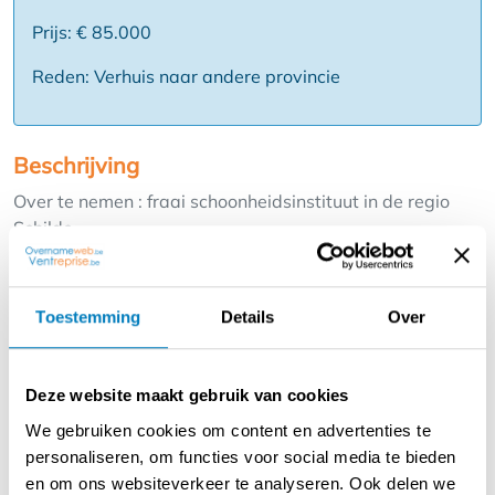
Prijs: € 85.000
Reden: Verhuis naar andere provincie
Beschrijving
Over te nemen : fraai schoonheidsinstituut in de regio
Schilde .
Deze zaak heeft een prachtige locatie midden in de
dorpskern en winkelstraat .
Zij bestaat reeds 25 jaar en werkt onder een bekende
Toestemming
Details
Over
naam dit is echter geen verplichting .
Hier kan je terecht voor verschillende behandelingen
zoals gelaatsverzorging , make up , ontharing , manicure
Deze website maakt gebruik van cookies
en pedicure , dieet & afslanking en heeft ook een grote en
We gebruiken cookies om content en advertenties te
goede verkoop van verzorging produkten .
personaliseren, om functies voor social media te bieden
Zij beschikt over een onthaal met ontvangstdesk en vier
en om ons websiteverkeer te analyseren. Ook delen we
behandelingsruimtes voorzien van al de nodige