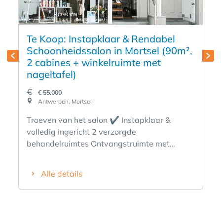
Te Koop: Instapklaar & Rendabel
Schoonheidssalon in Mortsel (90m²,
2 cabines + winkelruimte met
nageltafel)
€ 55.000
Antwerpen, Mortsel
Troeven van het salon ✔️ Instapklaar &
volledig ingericht 2 verzorgde
behandelruimtes Ontvangstruimte met
winkelgedeelte en nageltafel Volledig
meubilair, toestellen en inventaris inbegrepen
Alle details
(detail beschikbaar) Warm, professioneel en
modern interieur Stabiele klantenbasis
Perfect voor één zelfstandige of duo-werking
✔️Sterke ligging in Mortsel, populairste