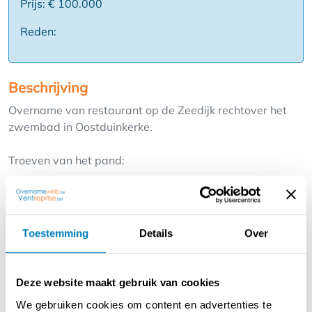
Prijs: € 100.000
Reden:
Beschrijving
Overname van restaurant op de Zeedijk rechtover het
zwembad in Oostduinkerke.
Troeven van het pand:
Toplocatie: Gelegen op een van de drukste
wandelpunten van Oostduinkerke met een panoramisch
zicht op zee en het iconische strandzwembad.
Toestemming
Details
Over
Maximale Capaciteit: De zaak beschikt over 75
zitplaatsen binnen en een indrukwekkend strandterras
Deze website maakt gebruik van cookies
voor 80 personen.
We gebruiken cookies om content en advertenties te
Ideaal om optimaal te renderen tijdens zowel zomer- als