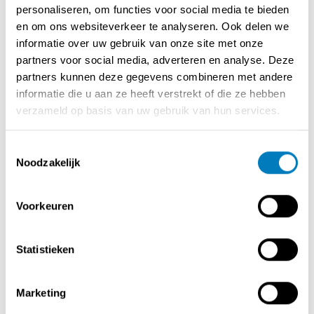
personaliseren, om functies voor social media te bieden
wintermaanden.
en om ons websiteverkeer te analyseren. Ook delen we
informatie over uw gebruik van onze site met onze
Instapklaar & volledig uitgerust: De overname betreft
partners voor social media, adverteren en analyse. Deze
een volledig ingerichte zaak inclusief professionele
partners kunnen deze gegevens combineren met andere
keuken, bureelruimte, nette sanitaire voorzieningen en
informatie die u aan ze heeft verstrekt of die ze hebben
een ruime kelder voor stockage.
verzameld op basis van uw gebruik van hun services.
Vrijheid van handelen: De zaak is vrij van
Toestemmingsselectie
brouwerijverplichtingen. U beslist volledig zelf over uw
Noodzakelijk
assortiment en leveranciers.
De combinatie van de ligging, de uitstekende staat van
Voorkeuren
het pand en de grote terrascapaciteit maken dit een
zeldzame opportuniteit in de regio.
Statistieken
Marketing
Contact opnemen met de verkoper