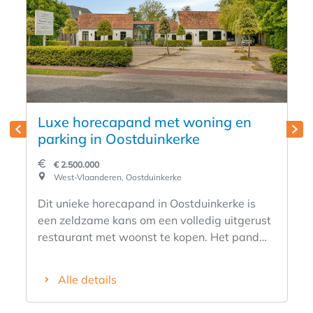
Luxe horecapand met woning en
parking in Oostduinkerke
€ 2.500.000
West-Vlaanderen, Oostduinkerke
Dit unieke horecapand in Oostduinkerke is
een zeldzame kans om een volledig uitgerust
restaurant met woonst te kopen. Het pand
werd in 2019 grondig vernieuwd en biedt
alles om onmiddellijk van start te gaan met
Alle details
een bloeiende zaak. De ligging langs een
belangrijke invalsweg in Oostduinkerke zorgt