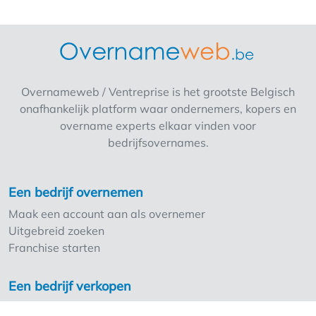
elementen. Indeling: - Gelijkvloers:
Verbruikszaal met aansluitend technisch
hoogwaardige keukeninstallatie die voldoet
aan alle normen. - Bovenverdieping:
Multifunctionele verdieping ingericht voor
Overnameweb / Ventreprise is het grootste Belgisch
private dining en groepen van 8 tot 12
onafhankelijk platform waar ondernemers, kopers en
personen. - Gezellig terras - Berging in de
overname experts elkaar vinden voor
kelder - Er is mogelijkheid om boven de zaak
bedrijfsovernames.
te wonen.
Een bedrijf overnemen
Maak een account aan als overnemer
Uitgebreid zoeken
Franchise starten
Een bedrijf verkopen
Maak een account aan als overlater