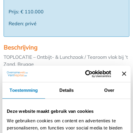
Prijs: € 110.000
Reden: privé
Beschrijving
TOPLOCATIE – Ontbijt- & Lunchzaak / Tearoom vlak bij ’t
Zand, Brugge
Op een steenworp van ’t Zand bevindt zich deze
gevestigde ontbijt- en lunchzaak / tearoom met
Toestemming
Details
Over
jarenlange naamsbekendheid in Brugge. De zaak geniet
van een sterke passage, een loyaal klantenbestand en
een bewezen, stabiele omzet. Binnen biedt de zaak 42
Deze website maakt gebruik van cookies
comfortabele zitplaatsen, gezellig ingericht en perfect
We gebruiken cookies om content en advertenties te
voor zowel ontbijtservice, lunch als zoete namiddagen.
personaliseren, om functies voor social media te bieden
Aan de straatzijde ligt een zongericht terras, ideaal om