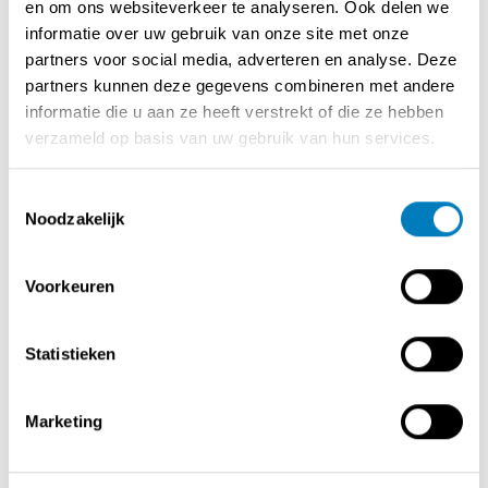
en om ons websiteverkeer te analyseren. Ook delen we
extra klanten te ontvangen tijdens mooie dagen.
informatie over uw gebruik van onze site met onze
partners voor social media, adverteren en analyse. Deze
De professionele infrastructuur omvat onder meer:
partners kunnen deze gegevens combineren met andere
* Volledig ingerichte keuken, meteen inzetbaar
informatie die u aan ze heeft verstrekt of die ze hebben
* Centrale, praktische bar
verzameld op basis van uw gebruik van hun services.
* Verdiepingen bovenaan in te richten naar wens (extra
seating, stockage, bureauruimte …)
Toestemmingsselectie
Deze overname is ideaal voor wie een kant-en-klare
Noodzakelijk
horecazaak zoekt op één van de meest gegeerde
locaties van Brugge, met alle potentieel om verder te
Voorkeuren
groeien.
Statistieken
Contact opnemen met de verkoper
Marketing