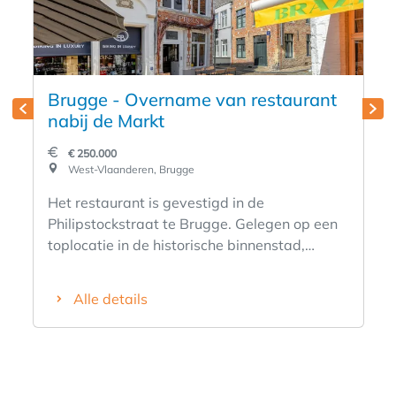
Brugge - Overname van restaurant
nabij de Markt
€ 250.000
West-Vlaanderen, Brugge
Het restaurant is gevestigd in de
Philipstockstraat te Brugge. Gelegen op een
toplocatie in de historische binnenstad,
gepositioneerd bij de Grote Markt en de Burg.
De locatie geniet van een hoge visibiliteit en
Alle details
natuurlijke passage van zowel toeristen als
Bruggelingen. Het restaurant is gevestigd in
een authentiek Brugs huis. Het interieur is
volledig gerenoveerd naar een modern, strak
design met behoud van karaktervolle